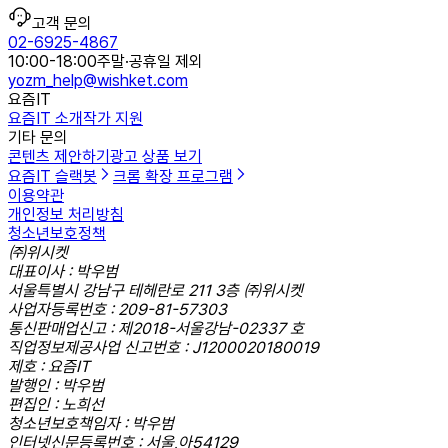
고객 문의
02-6925-4867
10:00-18:00
주말·공휴일 제외
yozm_help@wishket.com
요즘IT
요즘IT 소개
작가 지원
기타 문의
콘텐츠 제안하기
광고 상품 보기
요즘IT 슬랙봇
크롬 확장 프로그램
이용약관
개인정보 처리방침
청소년보호정책
㈜위시켓
대표이사 : 박우범
서울특별시 강남구 테헤란로 211 3층 ㈜위시켓
사업자등록번호 : 209-81-57303
통신판매업신고 : 제2018-서울강남-02337 호
직업정보제공사업 신고번호 : J1200020180019
제호 : 요즘IT
발행인 : 박우범
편집인 : 노희선
청소년보호책임자 : 박우범
인터넷신문등록번호 : 서울,아54129