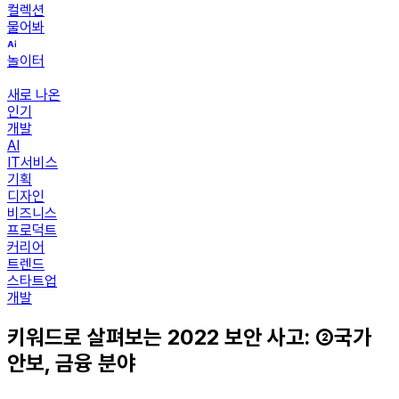
컬렉션
물어봐
놀이터
새로 나온
인기
개발
AI
IT서비스
기획
디자인
비즈니스
프로덕트
커리어
트렌드
스타트업
개발
키워드로 살펴보는 2022 보안 사고: ②국가
안보, 금융 분야