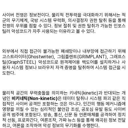
사이버 전쟁은 정보전이다. 물리적 전투력을 극대화하기 위해서는 적
군의 무기체계, 국방 시스템 무력화, 의사결정자 권한 탈취 등을 통해
전쟁의 우위를 점할 수 있다. 정보 절취 및 권한 탈취가 가능한 인포스
틸러 악성코드가 자주 사용되는 이유라고 볼 수 있다.
외부에서 직접 접근이 불가능한 폐쇄망이나 내부망에 접근하기 위해
고스트라이터(Ghostwriter), 그림플랜트(GRIMPLANT), 그래프스
틸(GraphSTEEL) 악성코드로 원격제어용 백도어를 설치하거나 사
용자 시스템 정보나 브라우저 자격 증명을 탈취하여 시스템 접근을 시
도한다.
물리적 공간의 무력충돌을 의미하는 키네틱(kinetic)과 반대되는 개
념인
비키네틱(Non-kinetic)
은 데이터 탈취나 시스템 파괴 같은 직
접적인 사이버 공격만 포함하는 것은 아니다. 인간의 행동 메커니즘에
영향을 끼칠 수 있는 심리적인 불안감 조성, 공포심 유발 등도 사이버
공격 범주에 포함된다. 방송, 통신, 신문 등 언론매체를 공격하여 정치
적 선동, 프로파간다, 여론조작, 가짜 뉴스 등을 통해 왜곡된 정보 전달
하고, 여론을 조작하여 악성 정보의 무기화를 수행한다.