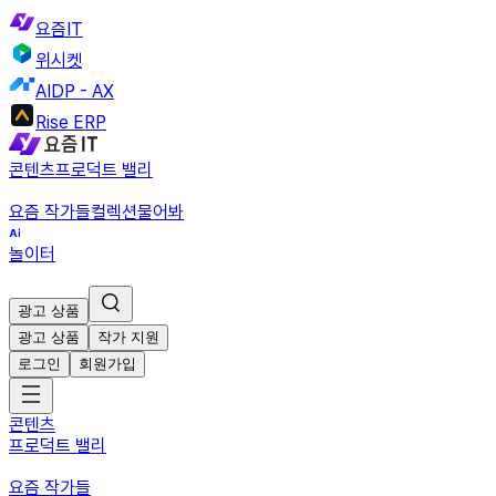
요즘IT
위시켓
AIDP - AX
Rise ERP
콘텐츠
프로덕트 밸리
요즘 작가들
컬렉션
물어봐
놀이터
광고 상품
광고 상품
작가 지원
로그인
회원가입
콘텐츠
프로덕트 밸리
요즘 작가들