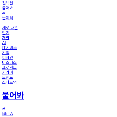
컬렉션
물어봐
놀이터
새로 나온
인기
개발
AI
IT서비스
기획
디자인
비즈니스
프로덕트
커리어
트렌드
스타트업
물어봐
BETA