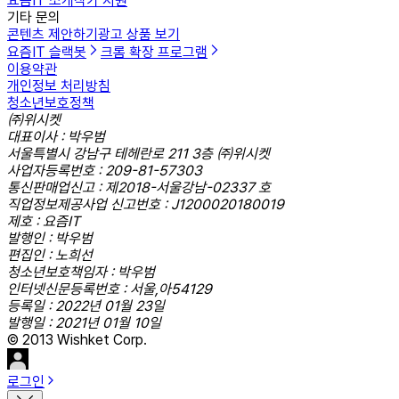
요즘IT 소개
작가 지원
기타 문의
콘텐츠 제안하기
광고 상품 보기
요즘IT 슬랙봇
크롬 확장 프로그램
이용약관
개인정보 처리방침
청소년보호정책
㈜위시켓
대표이사 : 박우범
서울특별시 강남구 테헤란로 211 3층 ㈜위시켓
사업자등록번호 : 209-81-57303
통신판매업신고 : 제2018-서울강남-02337 호
직업정보제공사업 신고번호 : J1200020180019
제호 : 요즘IT
발행인 : 박우범
편집인 : 노희선
청소년보호책임자 : 박우범
인터넷신문등록번호 : 서울,아54129
등록일 : 2022년 01월 23일
발행일 : 2021년 01월 10일
© 2013 Wishket Corp.
로그인