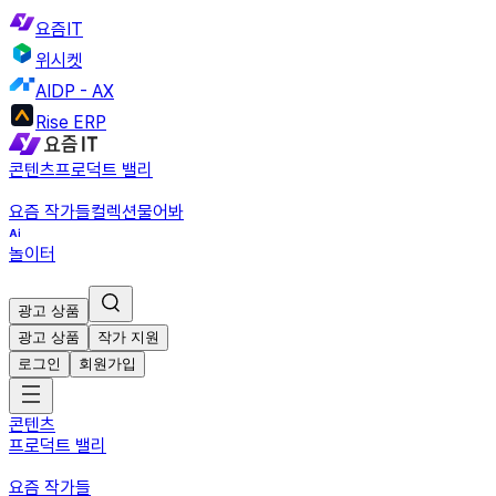
요즘IT
위시켓
AIDP - AX
Rise ERP
콘텐츠
프로덕트 밸리
요즘 작가들
컬렉션
물어봐
놀이터
광고 상품
광고 상품
작가 지원
로그인
회원가입
콘텐츠
프로덕트 밸리
요즘 작가들