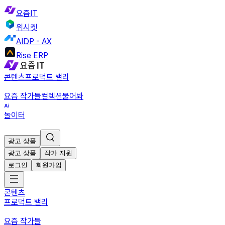
요즘IT
위시켓
AIDP - AX
Rise ERP
콘텐츠
프로덕트 밸리
요즘 작가들
컬렉션
물어봐
놀이터
광고 상품
광고 상품
작가 지원
로그인
회원가입
콘텐츠
프로덕트 밸리
요즘 작가들