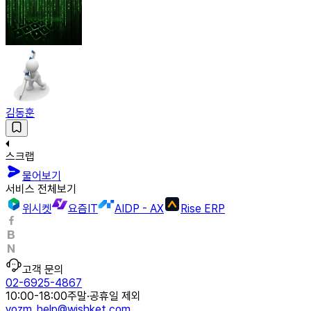
김동훈
스크랩
물어보기
서비스 전체보기
위시켓
요즘IT
AIDP - AX
Rise ERP
고객 문의
02-6925-4867
10:00-18:00
주말·공휴일 제외
yozm_help@wishket.com