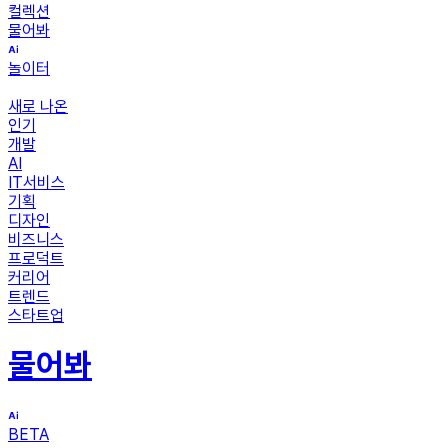
컬렉션
물어봐
놀이터
새로 나온
인기
개발
AI
IT서비스
기획
디자인
비즈니스
프로덕트
커리어
트렌드
스타트업
물어봐
BETA