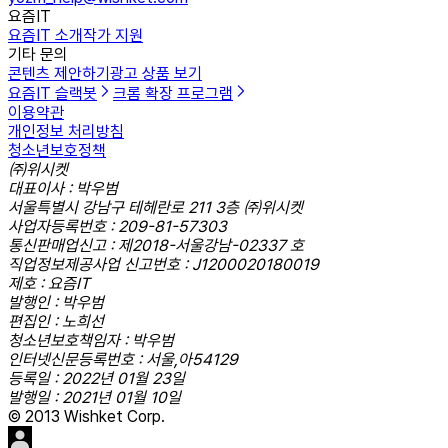
요즘IT
요즘IT 소개
작가 지원
기타 문의
콘텐츠 제안하기
광고 상품 보기
요즘IT 슬랙봇
크롬 확장 프로그램
이용약관
개인정보 처리방침
청소년보호정책
㈜위시켓
대표이사 : 박우범
서울특별시 강남구 테헤란로 211 3층 ㈜위시켓
사업자등록번호 : 209-81-57303
통신판매업신고 : 제2018-서울강남-02337 호
직업정보제공사업 신고번호 : J1200020180019
제호 : 요즘IT
발행인 : 박우범
편집인 : 노희선
청소년보호책임자 : 박우범
인터넷신문등록번호 : 서울,아54129
등록일 : 2022년 01월 23일
발행일 : 2021년 01월 10일
© 2013 Wishket Corp.