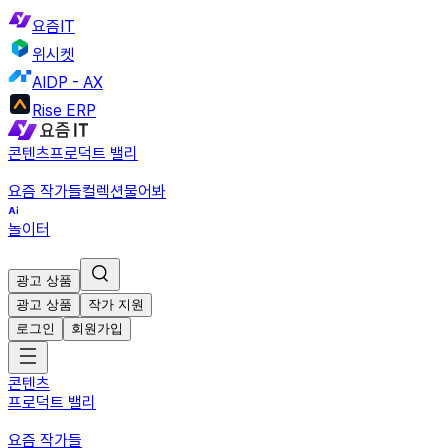
요즘IT
위시켓
AIDP - AX
Rise ERP
콘텐츠
프로덕트 밸리
요즘 작가들
컬렉션
물어봐
놀이터
광고 상품
광고 상품
작가 지원
로그인
회원가입
콘텐츠
프로덕트 밸리
요즘 작가들