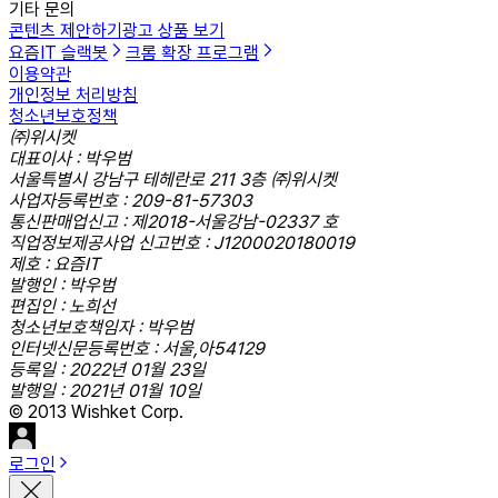
기타 문의
콘텐츠 제안하기
광고 상품 보기
요즘IT 슬랙봇
크롬 확장 프로그램
이용약관
개인정보 처리방침
청소년보호정책
㈜위시켓
대표이사 : 박우범
서울특별시 강남구 테헤란로 211 3층 ㈜위시켓
사업자등록번호 : 209-81-57303
통신판매업신고 : 제2018-서울강남-02337 호
직업정보제공사업 신고번호 : J1200020180019
제호 : 요즘IT
발행인 : 박우범
편집인 : 노희선
청소년보호책임자 : 박우범
인터넷신문등록번호 : 서울,아54129
등록일 : 2022년 01월 23일
발행일 : 2021년 01월 10일
© 2013 Wishket Corp.
로그인