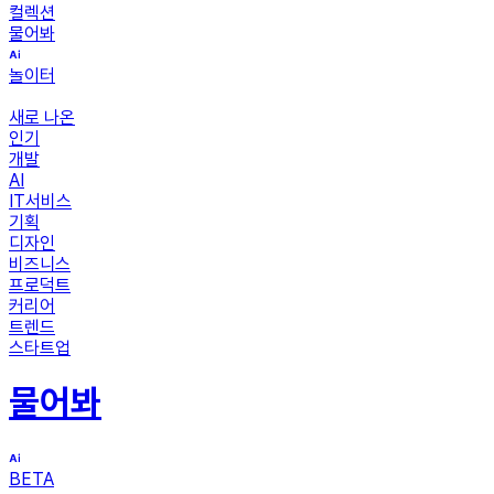
컬렉션
물어봐
놀이터
새로 나온
인기
개발
AI
IT서비스
기획
디자인
비즈니스
프로덕트
커리어
트렌드
스타트업
물어봐
BETA