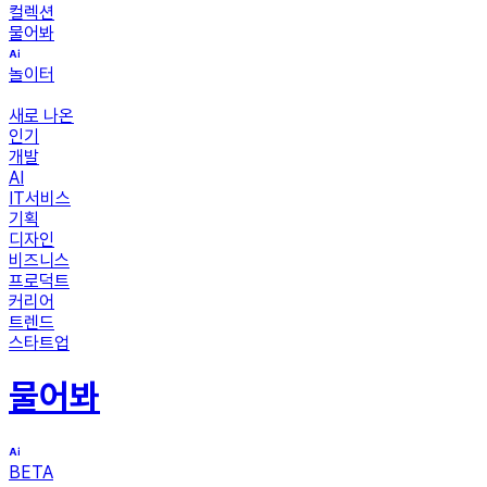
컬렉션
물어봐
놀이터
새로 나온
인기
개발
AI
IT서비스
기획
디자인
비즈니스
프로덕트
커리어
트렌드
스타트업
물어봐
BETA