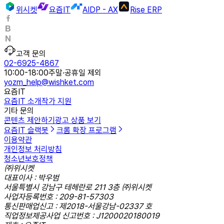
위시켓
요즘IT
AIDP - AX
Rise ERP
고객 문의
02-6925-4867
10:00-18:00
주말·공휴일 제외
yozm_help@wishket.com
요즘IT
요즘IT 소개
작가 지원
기타 문의
콘텐츠 제안하기
광고 상품 보기
요즘IT 슬랙봇
크롬 확장 프로그램
이용약관
개인정보 처리방침
청소년보호정책
㈜위시켓
대표이사 : 박우범
서울특별시 강남구 테헤란로 211 3층 ㈜위시켓
사업자등록번호 : 209-81-57303
통신판매업신고 : 제2018-서울강남-02337 호
직업정보제공사업 신고번호 : J1200020180019