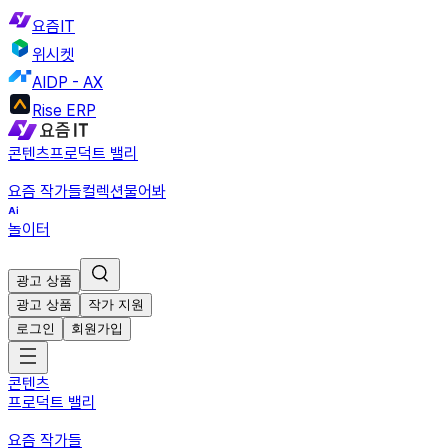
요즘IT
위시켓
AIDP - AX
Rise ERP
콘텐츠
프로덕트 밸리
요즘 작가들
컬렉션
물어봐
놀이터
광고 상품
광고 상품
작가 지원
로그인
회원가입
콘텐츠
프로덕트 밸리
요즘 작가들