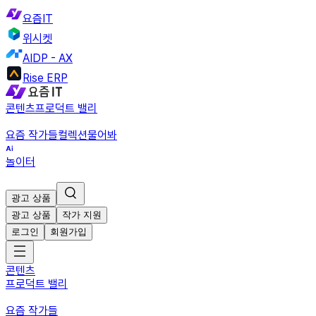
요즘IT
위시켓
AIDP - AX
Rise ERP
콘텐츠
프로덕트 밸리
요즘 작가들
컬렉션
물어봐
놀이터
광고 상품
광고 상품
작가 지원
로그인
회원가입
콘텐츠
프로덕트 밸리
요즘 작가들