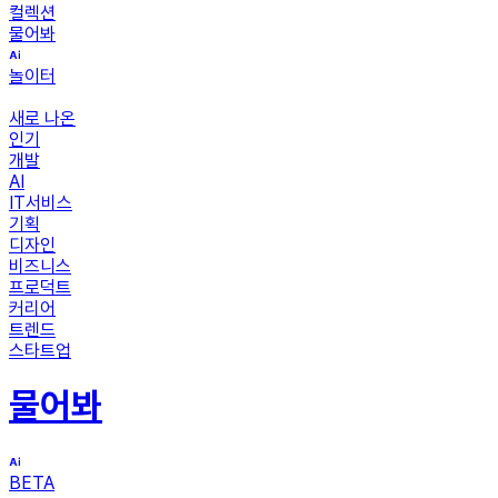
컬렉션
물어봐
놀이터
새로 나온
인기
개발
AI
IT서비스
기획
디자인
비즈니스
프로덕트
커리어
트렌드
스타트업
물어봐
BETA