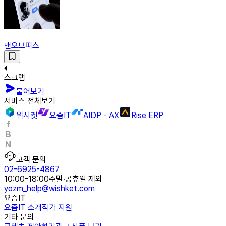
맨오브피스
스크랩
물어보기
서비스 전체보기
위시켓
요즘IT
AIDP - AX
Rise ERP
고객 문의
02-6925-4867
10:00-18:00
주말·공휴일 제외
yozm_help@wishket.com
요즘IT
요즘IT 소개
작가 지원
기타 문의