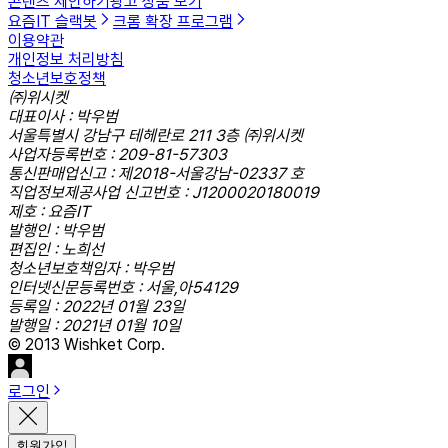
콘텐츠 제안하기
광고 상품 보기
요즘IT 슬랙봇
크롬 확장 프로그램
이용약관
개인정보 처리방침
청소년보호정책
㈜위시켓
대표이사 : 박우범
서울특별시 강남구 테헤란로 211 3층 ㈜위시켓
사업자등록번호 : 209-81-57303
통신판매업신고 : 제2018-서울강남-02337 호
직업정보제공사업 신고번호 : J1200020180019
제호 : 요즘IT
발행인 : 박우범
편집인 : 노희선
청소년보호책임자 : 박우범
인터넷신문등록번호 : 서울,아54129
등록일 : 2022년 01월 23일
발행일 : 2021년 01월 10일
© 2013 Wishket Corp.
로그인
회원가입