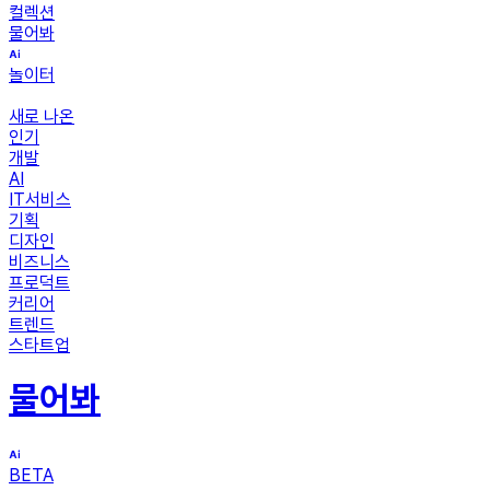
컬렉션
물어봐
놀이터
새로 나온
인기
개발
AI
IT서비스
기획
디자인
비즈니스
프로덕트
커리어
트렌드
스타트업
물어봐
BETA