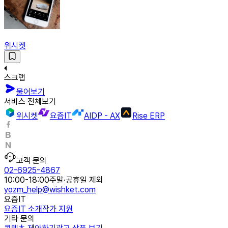
위시켓
스크랩
물어보기
서비스 전체보기
위시켓
요즘IT
AIDP - AX
Rise ERP
고객 문의
02-6925-4867
10:00-18:00
주말·공휴일 제외
yozm_help@wishket.com
요즘IT
요즘IT 소개
작가 지원
기타 문의