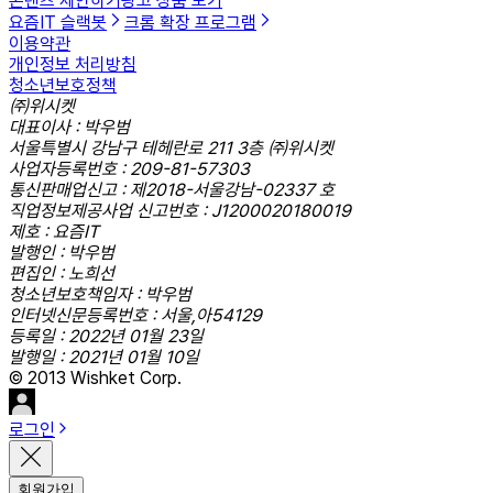
콘텐츠 제안하기
광고 상품 보기
요즘IT 슬랙봇
크롬 확장 프로그램
이용약관
개인정보 처리방침
청소년보호정책
㈜위시켓
대표이사 : 박우범
서울특별시 강남구 테헤란로 211 3층 ㈜위시켓
사업자등록번호 : 209-81-57303
통신판매업신고 : 제2018-서울강남-02337 호
직업정보제공사업 신고번호 : J1200020180019
제호 : 요즘IT
발행인 : 박우범
편집인 : 노희선
청소년보호책임자 : 박우범
인터넷신문등록번호 : 서울,아54129
등록일 : 2022년 01월 23일
발행일 : 2021년 01월 10일
© 2013 Wishket Corp.
로그인
회원가입