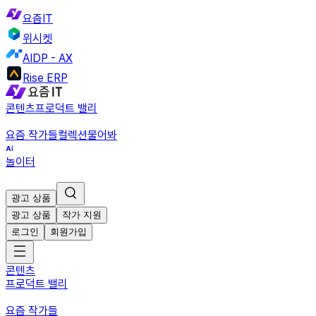
요즘IT
위시켓
AIDP - AX
Rise ERP
콘텐츠
프로덕트 밸리
요즘 작가들
컬렉션
물어봐
놀이터
광고 상품
광고 상품
작가 지원
로그인
회원가입
콘텐츠
프로덕트 밸리
요즘 작가들