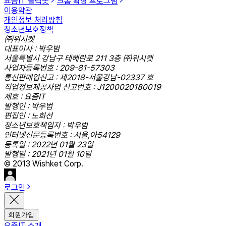
요즘IT 슬랙봇
크롬 확장 프로그램
이용약관
개인정보 처리방침
청소년보호정책
㈜위시켓
대표이사 : 박우범
서울특별시 강남구 테헤란로 211 3층 ㈜위시켓
사업자등록번호 : 209-81-57303
통신판매업신고 : 제2018-서울강남-02337 호
직업정보제공사업 신고번호 : J1200020180019
제호 : 요즘IT
발행인 : 박우범
편집인 : 노희선
청소년보호책임자 : 박우범
인터넷신문등록번호 : 서울,아54129
등록일 : 2022년 01월 23일
발행일 : 2021년 01월 10일
© 2013 Wishket Corp.
로그인
회원가입
요즘IT 소개