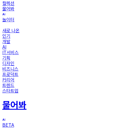
컬렉션
물어봐
놀이터
새로 나온
인기
개발
AI
IT서비스
기획
디자인
비즈니스
프로덕트
커리어
트렌드
스타트업
물어봐
BETA