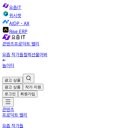
요즘IT
위시켓
AIDP - AX
Rise ERP
콘텐츠
프로덕트 밸리
요즘 작가들
컬렉션
물어봐
놀이터
광고 상품
광고 상품
작가 지원
로그인
회원가입
콘텐츠
프로덕트 밸리
요즘 작가들