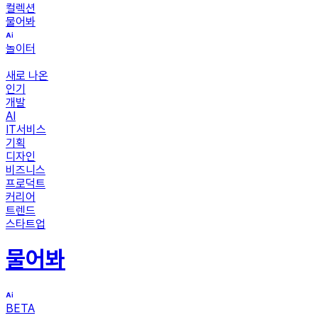
컬렉션
물어봐
놀이터
새로 나온
인기
개발
AI
IT서비스
기획
디자인
비즈니스
프로덕트
커리어
트렌드
스타트업
물어봐
BETA