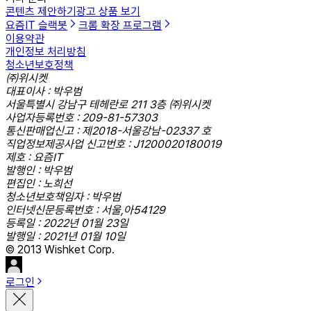
콘텐츠 제안하기
광고 상품 보기
요즘IT 슬랙봇
크롬 확장 프로그램
이용약관
개인정보 처리방침
청소년보호정책
㈜위시켓
대표이사 : 박우범
서울특별시 강남구 테헤란로 211 3층 ㈜위시켓
사업자등록번호 : 209-81-57303
통신판매업신고 : 제2018-서울강남-02337 호
직업정보제공사업 신고번호 : J1200020180019
제호 : 요즘IT
발행인 : 박우범
편집인 : 노희선
청소년보호책임자 : 박우범
인터넷신문등록번호 : 서울,아54129
등록일 : 2022년 01월 23일
발행일 : 2021년 01월 10일
© 2013 Wishket Corp.
로그인