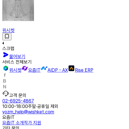
위시켓
스크랩
물어보기
서비스 전체보기
위시켓
요즘IT
AIDP - AX
Rise ERP
고객 문의
02-6925-4867
10:00-18:00
주말·공휴일 제외
yozm_help@wishket.com
요즘IT
요즘IT 소개
작가 지원
기타 문의