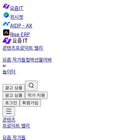
요즘IT
위시켓
AIDP - AX
Rise ERP
콘텐츠
프로덕트 밸리
요즘 작가들
컬렉션
물어봐
놀이터
광고 상품
광고 상품
작가 지원
로그인
회원가입
콘텐츠
프로덕트 밸리
요즘 작가들