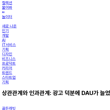
컬렉션
물어봐
놀이터
새로 나온
인기
개발
AI
IT서비스
기획
디자인
비즈니스
프로덕트
커리어
트렌드
스타트업
기획
상관관계와 인과관계: 광고 덕분에 DAU가 늘
골든래빗