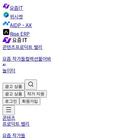
요즘IT
위시켓
AIDP - AX
Rise ERP
콘텐츠
프로덕트 밸리
요즘 작가들
컬렉션
물어봐
놀이터
광고 상품
광고 상품
작가 지원
로그인
회원가입
콘텐츠
프로덕트 밸리
요즘 작가들