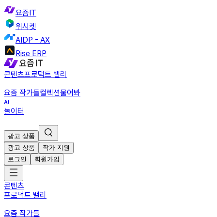
요즘IT
위시켓
AIDP - AX
Rise ERP
콘텐츠
프로덕트 밸리
요즘 작가들
컬렉션
물어봐
놀이터
광고 상품
광고 상품
작가 지원
로그인
회원가입
콘텐츠
프로덕트 밸리
요즘 작가들