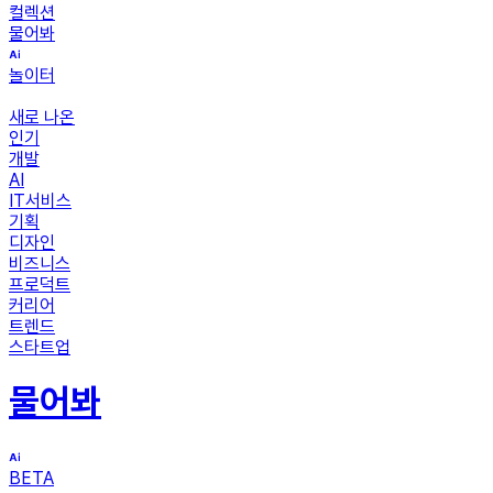
컬렉션
물어봐
놀이터
새로 나온
인기
개발
AI
IT서비스
기획
디자인
비즈니스
프로덕트
커리어
트렌드
스타트업
물어봐
BETA