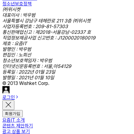
청소년보호정책
㈜위시켓
대표이사 : 박우범
서울특별시 강남구 테헤란로 211 3층 ㈜위시켓
사업자등록번호 : 209-81-57303
통신판매업신고 : 제2018-서울강남-02337 호
직업정보제공사업 신고번호 : J1200020180019
제호 : 요즘IT
발행인 : 박우범
편집인 : 노희선
청소년보호책임자 : 박우범
인터넷신문등록번호 : 서울,아54129
등록일 : 2022년 01월 23일
발행일 : 2021년 01월 10일
© 2013 Wishket Corp.
로그인
회원가입
요즘IT 소개
콘텐츠 제안하기
광고 상품 보기