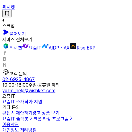
위시켓
스크랩
물어보기
서비스 전체보기
위시켓
요즘IT
AIDP - AX
Rise ERP
고객 문의
02-6925-4867
10:00-18:00
주말·공휴일 제외
yozm_help@wishket.com
요즘IT
요즘IT 소개
작가 지원
기타 문의
콘텐츠 제안하기
광고 상품 보기
요즘IT 슬랙봇
크롬 확장 프로그램
이용약관
개인정보 처리방침