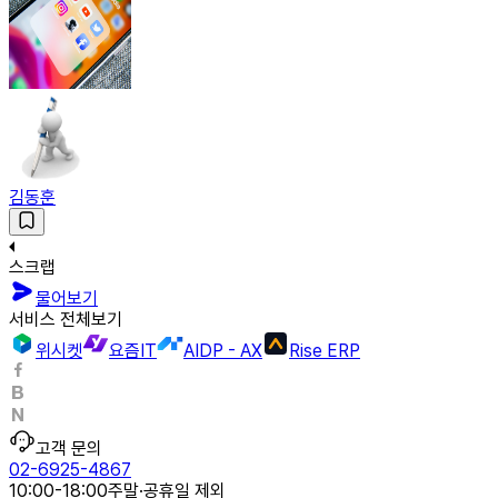
김동훈
스크랩
물어보기
서비스 전체보기
위시켓
요즘IT
AIDP - AX
Rise ERP
고객 문의
02-6925-4867
10:00-18:00
주말·공휴일 제외