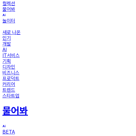
컬렉션
물어봐
놀이터
새로 나온
인기
개발
AI
IT서비스
기획
디자인
비즈니스
프로덕트
커리어
트렌드
스타트업
물어봐
BETA