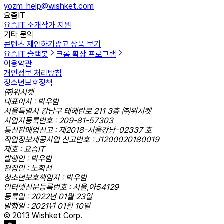
yozm_help@wishket.com
요즘IT
요즘IT 소개
작가 지원
기타 문의
콘텐츠 제안하기
광고 상품 보기
요즘IT 슬랙봇
크롬 확장 프로그램
이용약관
개인정보 처리방침
청소년보호정책
㈜위시켓
대표이사 : 박우범
서울특별시 강남구 테헤란로 211 3층 ㈜위시켓
사업자등록번호 : 209-81-57303
통신판매업신고 : 제2018-서울강남-02337 호
직업정보제공사업 신고번호 : J1200020180019
제호 : 요즘IT
발행인 : 박우범
편집인 : 노희선
청소년보호책임자 : 박우범
인터넷신문등록번호 : 서울,아54129
등록일 : 2022년 01월 23일
발행일 : 2021년 01월 10일
© 2013 Wishket Corp.