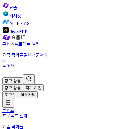
요즘IT
위시켓
AIDP - AX
Rise ERP
콘텐츠
프로덕트 밸리
요즘 작가들
컬렉션
물어봐
놀이터
광고 상품
광고 상품
작가 지원
로그인
회원가입
콘텐츠
프로덕트 밸리
요즘 작가들