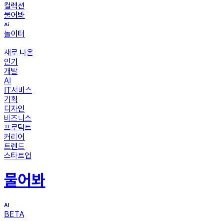
컬렉션
물어봐
놀이터
새로 나온
인기
개발
AI
IT서비스
기획
디자인
비즈니스
프로덕트
커리어
트렌드
스타트업
물어봐
BETA