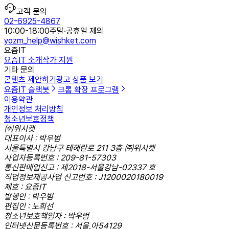
고객 문의
02-6925-4867
10:00-18:00
주말·공휴일 제외
yozm_help@wishket.com
요즘IT
요즘IT 소개
작가 지원
기타 문의
콘텐츠 제안하기
광고 상품 보기
요즘IT 슬랙봇
크롬 확장 프로그램
이용약관
개인정보 처리방침
청소년보호정책
㈜위시켓
대표이사 : 박우범
서울특별시 강남구 테헤란로 211 3층 ㈜위시켓
사업자등록번호 : 209-81-57303
통신판매업신고 : 제2018-서울강남-02337 호
직업정보제공사업 신고번호 : J1200020180019
제호 : 요즘IT
발행인 : 박우범
편집인 : 노희선
청소년보호책임자 : 박우범
인터넷신문등록번호 : 서울,아54129