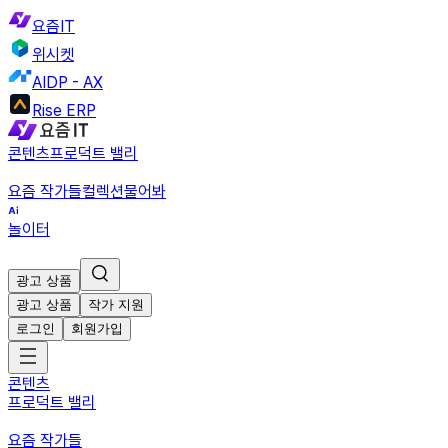
요즘IT
위시켓
AIDP - AX
Rise ERP
콘텐츠
프로덕트 밸리
요즘 작가들
컬렉션
물어봐
놀이터
광고 상품
광고 상품
작가 지원
로그인
회원가입
콘텐츠
프로덕트 밸리
요즘 작가들