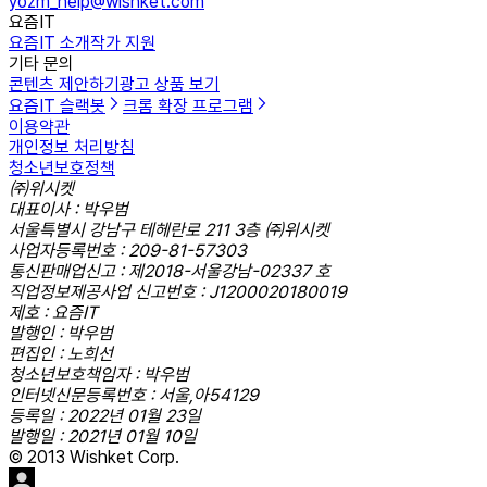
yozm_help@wishket.com
요즘IT
요즘IT 소개
작가 지원
기타 문의
콘텐츠 제안하기
광고 상품 보기
요즘IT 슬랙봇
크롬 확장 프로그램
이용약관
개인정보 처리방침
청소년보호정책
㈜위시켓
대표이사 : 박우범
서울특별시 강남구 테헤란로 211 3층 ㈜위시켓
사업자등록번호 : 209-81-57303
통신판매업신고 : 제2018-서울강남-02337 호
직업정보제공사업 신고번호 : J1200020180019
제호 : 요즘IT
발행인 : 박우범
편집인 : 노희선
청소년보호책임자 : 박우범
인터넷신문등록번호 : 서울,아54129
등록일 : 2022년 01월 23일
발행일 : 2021년 01월 10일
© 2013 Wishket Corp.