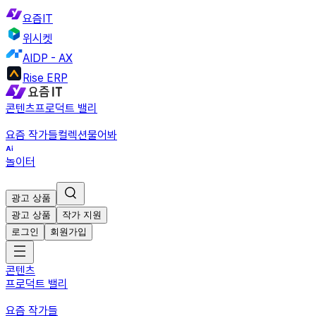
요즘IT
위시켓
AIDP - AX
Rise ERP
콘텐츠
프로덕트 밸리
요즘 작가들
컬렉션
물어봐
놀이터
광고 상품
광고 상품
작가 지원
로그인
회원가입
콘텐츠
프로덕트 밸리
요즘 작가들