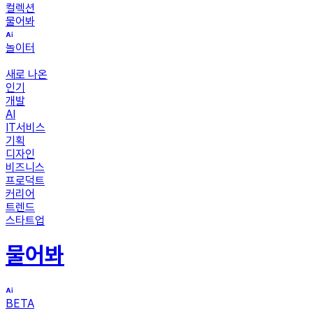
컬렉션
물어봐
놀이터
새로 나온
인기
개발
AI
IT서비스
기획
디자인
비즈니스
프로덕트
커리어
트렌드
스타트업
물어봐
BETA