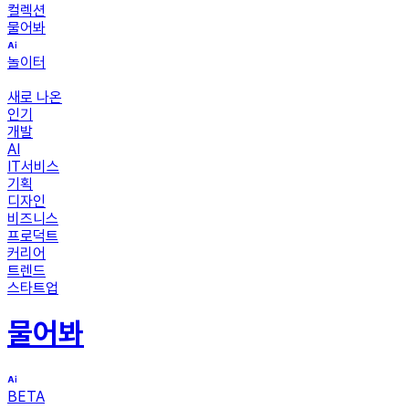
컬렉션
물어봐
놀이터
새로 나온
인기
개발
AI
IT서비스
기획
디자인
비즈니스
프로덕트
커리어
트렌드
스타트업
물어봐
BETA