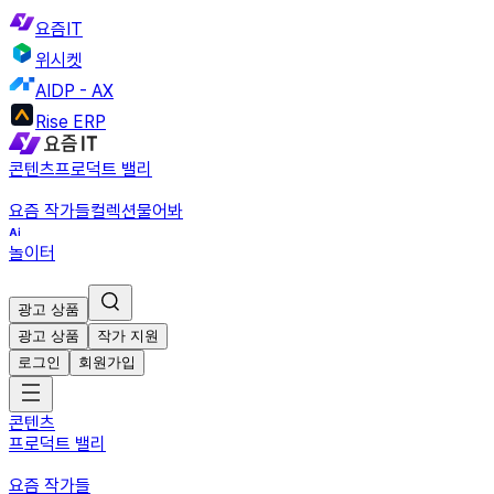
요즘IT
위시켓
AIDP - AX
Rise ERP
콘텐츠
프로덕트 밸리
요즘 작가들
컬렉션
물어봐
놀이터
광고 상품
광고 상품
작가 지원
로그인
회원가입
콘텐츠
프로덕트 밸리
요즘 작가들