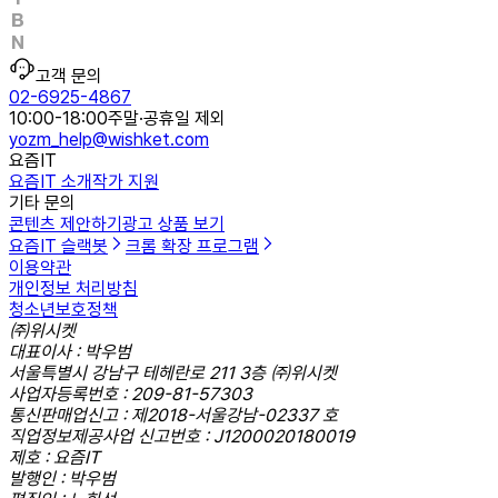
고객 문의
02-6925-4867
10:00-18:00
주말·공휴일 제외
yozm_help@wishket.com
요즘IT
요즘IT 소개
작가 지원
기타 문의
콘텐츠 제안하기
광고 상품 보기
요즘IT 슬랙봇
크롬 확장 프로그램
이용약관
개인정보 처리방침
청소년보호정책
㈜위시켓
대표이사 : 박우범
서울특별시 강남구 테헤란로 211 3층 ㈜위시켓
사업자등록번호 : 209-81-57303
통신판매업신고 : 제2018-서울강남-02337 호
직업정보제공사업 신고번호 : J1200020180019
제호 : 요즘IT
발행인 : 박우범