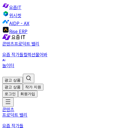
요즘IT
위시켓
AIDP - AX
Rise ERP
콘텐츠
프로덕트 밸리
요즘 작가들
컬렉션
물어봐
놀이터
광고 상품
광고 상품
작가 지원
로그인
회원가입
콘텐츠
프로덕트 밸리
요즘 작가들