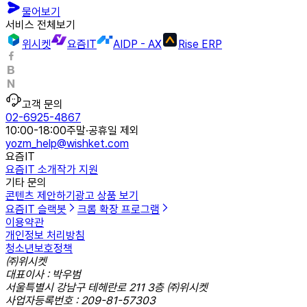
물어보기
서비스 전체보기
위시켓
요즘IT
AIDP - AX
Rise ERP
고객 문의
02-6925-4867
10:00-18:00
주말·공휴일 제외
yozm_help@wishket.com
요즘IT
요즘IT 소개
작가 지원
기타 문의
콘텐츠 제안하기
광고 상품 보기
요즘IT 슬랙봇
크롬 확장 프로그램
이용약관
개인정보 처리방침
청소년보호정책
㈜위시켓
대표이사 : 박우범
서울특별시 강남구 테헤란로 211 3층 ㈜위시켓
사업자등록번호 : 209-81-57303