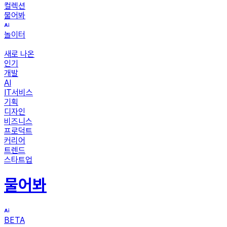
컬렉션
물어봐
놀이터
새로 나온
인기
개발
AI
IT서비스
기획
디자인
비즈니스
프로덕트
커리어
트렌드
스타트업
물어봐
BETA