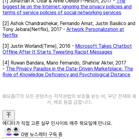
[1] Jonathan A. Obar & Anne Oeldorf-Hirsch, 2017 -
The
biggest lie on the Internet: ignoring the privacy policies and
terms of service policies of social networking services
[2] Ashok Chandrashekar, Fernando Amat, Justin Basilico and
Tony Jebara(Netflix), 2017 -
Artwork Personalization at
Netflix
[3] Justin Worland(Time), 2016 -
Microsoft Takes Chatbot
Offline After It Starts Tweeting Racist Messages
[4] Ruwan Bandara, Mario Fernando, Shahriar Akter, 2017
-
The Privacy Paradox in the Data-Driven Marketplace: The
Role of Knowledge Deficiency and Psychological Distance
©️요즘IT의 모든 콘텐츠는 저작권법의 보호를 받는 바, 무단 전재와 복
사, 배포 등을 금합니다.
에디터가 직접 고른 실무 인사이트 매주 목요일에 만나요.
0명 뉴스레터 구독 중