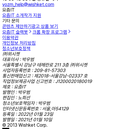
yozm_help@wishket.com
요즘IT
요즘IT 소개
작가 지원
기타 문의
콘텐츠 제안하기
광고 상품 보기
요즘IT 슬랙봇
크롬 확장 프로그램
이용약관
개인정보 처리방침
청소년보호정책
㈜위시켓
대표이사 : 박우범
서울특별시 강남구 테헤란로 211 3층 ㈜위시켓
사업자등록번호 : 209-81-57303
통신판매업신고 : 제2018-서울강남-02337 호
직업정보제공사업 신고번호 : J1200020180019
제호 : 요즘IT
발행인 : 박우범
편집인 : 노희선
청소년보호책임자 : 박우범
인터넷신문등록번호 : 서울,아54129
등록일 : 2022년 01월 23일
발행일 : 2021년 01월 10일
© 2013 Wishket Corp.