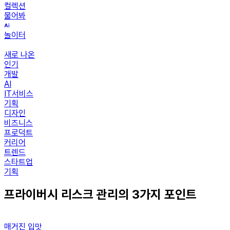
컬렉션
물어봐
놀이터
새로 나온
인기
개발
AI
IT서비스
기획
디자인
비즈니스
프로덕트
커리어
트렌드
스타트업
기획
프라이버시 리스크 관리의 3가지 포인트
매거진 입맛