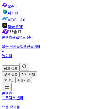
요즘IT
위시켓
AIDP - AX
Rise ERP
콘텐츠
프로덕트 밸리
요즘 작가들
컬렉션
물어봐
놀이터
광고 상품
광고 상품
작가 지원
로그인
회원가입
콘텐츠
프로덕트 밸리
요즘 작가들