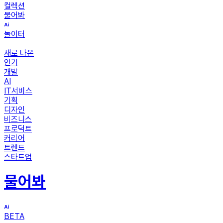
컬렉션
물어봐
놀이터
새로 나온
인기
개발
AI
IT서비스
기획
디자인
비즈니스
프로덕트
커리어
트렌드
스타트업
물어봐
BETA