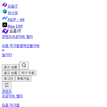
요즘IT
위시켓
AIDP - AX
Rise ERP
콘텐츠
프로덕트 밸리
요즘 작가들
컬렉션
물어봐
놀이터
광고 상품
광고 상품
작가 지원
로그인
회원가입
콘텐츠
프로덕트 밸리
요즘 작가들