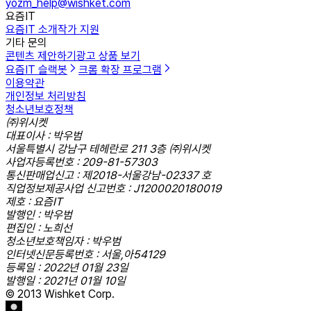
yozm_help@wishket.com
요즘IT
요즘IT 소개
작가 지원
기타 문의
콘텐츠 제안하기
광고 상품 보기
요즘IT 슬랙봇
크롬 확장 프로그램
이용약관
개인정보 처리방침
청소년보호정책
㈜위시켓
대표이사 : 박우범
서울특별시 강남구 테헤란로 211 3층 ㈜위시켓
사업자등록번호 : 209-81-57303
통신판매업신고 : 제2018-서울강남-02337 호
직업정보제공사업 신고번호 : J1200020180019
제호 : 요즘IT
발행인 : 박우범
편집인 : 노희선
청소년보호책임자 : 박우범
인터넷신문등록번호 : 서울,아54129
등록일 : 2022년 01월 23일
발행일 : 2021년 01월 10일
© 2013 Wishket Corp.