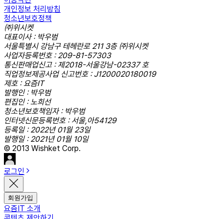
개인정보 처리방침
청소년보호정책
㈜위시켓
대표이사 : 박우범
서울특별시 강남구 테헤란로 211 3층 ㈜위시켓
사업자등록번호 : 209-81-57303
통신판매업신고 : 제2018-서울강남-02337 호
직업정보제공사업 신고번호 : J1200020180019
제호 : 요즘IT
발행인 : 박우범
편집인 : 노희선
청소년보호책임자 : 박우범
인터넷신문등록번호 : 서울,아54129
등록일 : 2022년 01월 23일
발행일 : 2021년 01월 10일
© 2013 Wishket Corp.
로그인
회원가입
요즘IT 소개
콘텐츠 제안하기