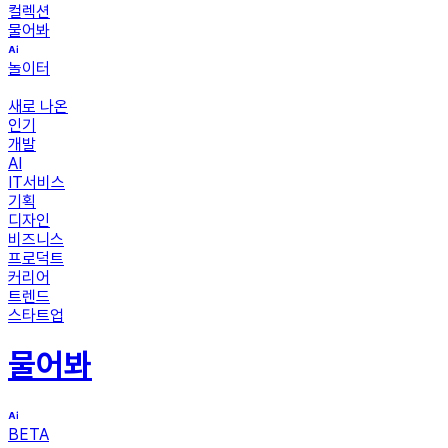
컬렉션
물어봐
놀이터
새로 나온
인기
개발
AI
IT서비스
기획
디자인
비즈니스
프로덕트
커리어
트렌드
스타트업
물어봐
BETA