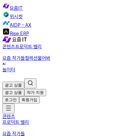
요즘IT
위시켓
AIDP - AX
Rise ERP
콘텐츠
프로덕트 밸리
요즘 작가들
컬렉션
물어봐
놀이터
광고 상품
광고 상품
작가 지원
로그인
회원가입
콘텐츠
프로덕트 밸리
요즘 작가들