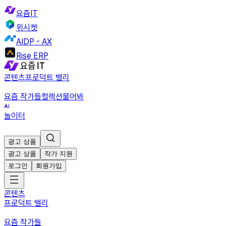
요즘IT
위시켓
AIDP - AX
Rise ERP
콘텐츠
프로덕트 밸리
요즘 작가들
컬렉션
물어봐
놀이터
광고 상품
광고 상품
작가 지원
로그인
회원가입
콘텐츠
프로덕트 밸리
요즘 작가들