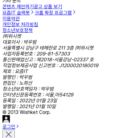
기타 문의
콘텐츠 제안하기
광고 상품 보기
요즘IT 슬랙봇
크롬 확장 프로그램
이용약관
개인정보 처리방침
청소년보호정책
㈜위시켓
대표이사 : 박우범
서울특별시 강남구 테헤란로 211 3층 ㈜위시켓
사업자등록번호 : 209-81-57303
통신판매업신고 : 제2018-서울강남-02337 호
직업정보제공사업 신고번호 : J1200020180019
제호 : 요즘IT
발행인 : 박우범
편집인 : 노희선
청소년보호책임자 : 박우범
인터넷신문등록번호 : 서울,아54129
등록일 : 2022년 01월 23일
발행일 : 2021년 01월 10일
© 2013 Wishket Corp.
로그인