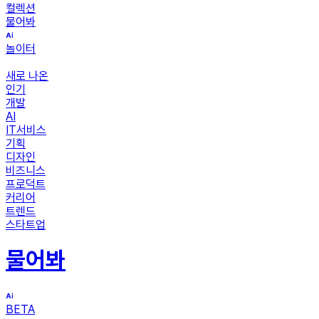
컬렉션
물어봐
놀이터
새로 나온
인기
개발
AI
IT서비스
기획
디자인
비즈니스
프로덕트
커리어
트렌드
스타트업
물어봐
BETA