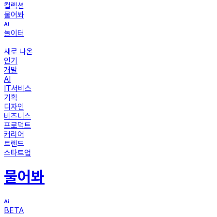
컬렉션
물어봐
놀이터
새로 나온
인기
개발
AI
IT서비스
기획
디자인
비즈니스
프로덕트
커리어
트렌드
스타트업
물어봐
BETA