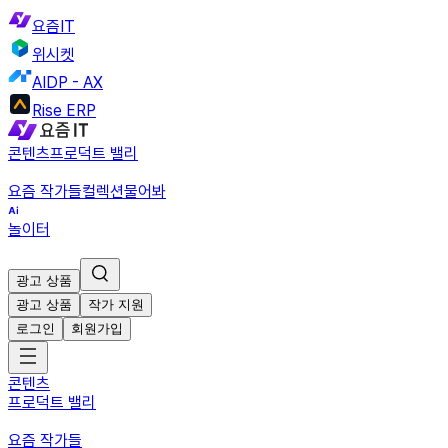
요즘IT
위시켓
AIDP - AX
Rise ERP
콘텐츠
프로덕트 밸리
요즘 작가들
컬렉션
물어봐
놀이터
광고 상품
광고 상품
작가 지원
로그인
회원가입
콘텐츠
프로덕트 밸리
요즘 작가들