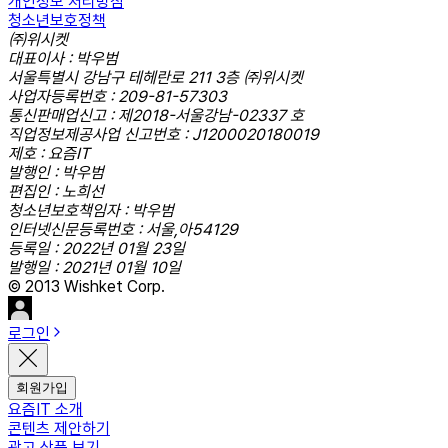
개인정보 처리방침
청소년보호정책
㈜위시켓
대표이사 : 박우범
서울특별시 강남구 테헤란로 211 3층 ㈜위시켓
사업자등록번호 : 209-81-57303
통신판매업신고 : 제2018-서울강남-02337 호
직업정보제공사업 신고번호 : J1200020180019
제호 : 요즘IT
발행인 : 박우범
편집인 : 노희선
청소년보호책임자 : 박우범
인터넷신문등록번호 : 서울,아54129
등록일 : 2022년 01월 23일
발행일 : 2021년 01월 10일
© 2013 Wishket Corp.
로그인
회원가입
요즘IT 소개
콘텐츠 제안하기
광고 상품 보기