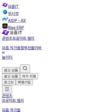
요즘IT
위시켓
AIDP - AX
Rise ERP
콘텐츠
프로덕트 밸리
요즘 작가들
컬렉션
물어봐
놀이터
광고 상품
광고 상품
작가 지원
로그인
회원가입
콘텐츠
프로덕트 밸리
요즘 작가들