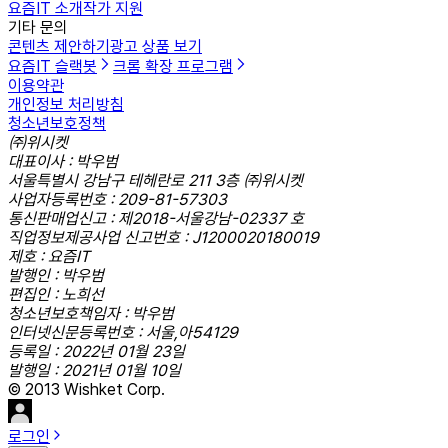
요즘IT 소개
작가 지원
기타 문의
콘텐츠 제안하기
광고 상품 보기
요즘IT 슬랙봇
크롬 확장 프로그램
이용약관
개인정보 처리방침
청소년보호정책
㈜위시켓
대표이사 : 박우범
서울특별시 강남구 테헤란로 211 3층 ㈜위시켓
사업자등록번호 : 209-81-57303
통신판매업신고 : 제2018-서울강남-02337 호
직업정보제공사업 신고번호 : J1200020180019
제호 : 요즘IT
발행인 : 박우범
편집인 : 노희선
청소년보호책임자 : 박우범
인터넷신문등록번호 : 서울,아54129
등록일 : 2022년 01월 23일
발행일 : 2021년 01월 10일
© 2013 Wishket Corp.
로그인