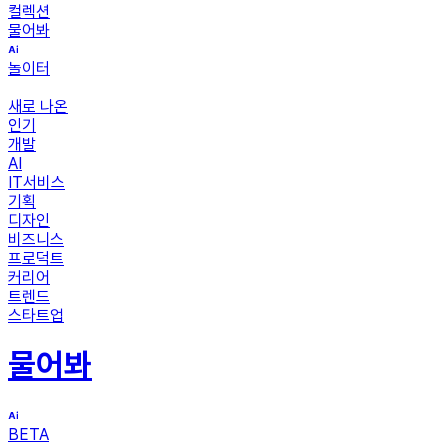
컬렉션
물어봐
놀이터
새로 나온
인기
개발
AI
IT서비스
기획
디자인
비즈니스
프로덕트
커리어
트렌드
스타트업
물어봐
BETA