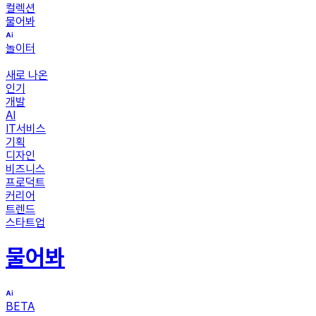
컬렉션
물어봐
놀이터
새로 나온
인기
개발
AI
IT서비스
기획
디자인
비즈니스
프로덕트
커리어
트렌드
스타트업
물어봐
BETA