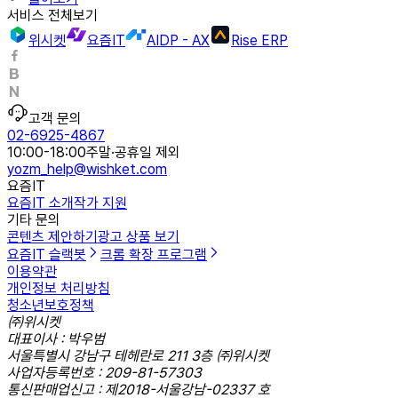
서비스 전체보기
위시켓
요즘IT
AIDP - AX
Rise ERP
고객 문의
02-6925-4867
10:00-18:00
주말·공휴일 제외
yozm_help@wishket.com
요즘IT
요즘IT 소개
작가 지원
기타 문의
콘텐츠 제안하기
광고 상품 보기
요즘IT 슬랙봇
크롬 확장 프로그램
이용약관
개인정보 처리방침
청소년보호정책
㈜위시켓
대표이사 : 박우범
서울특별시 강남구 테헤란로 211 3층 ㈜위시켓
사업자등록번호 : 209-81-57303
통신판매업신고 : 제2018-서울강남-02337 호