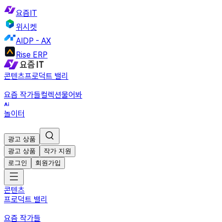
요즘IT
위시켓
AIDP - AX
Rise ERP
콘텐츠
프로덕트 밸리
요즘 작가들
컬렉션
물어봐
놀이터
광고 상품
광고 상품
작가 지원
로그인
회원가입
콘텐츠
프로덕트 밸리
요즘 작가들