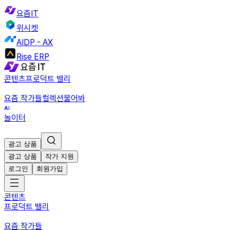
요즘IT
위시켓
AIDP - AX
Rise ERP
콘텐츠
프로덕트 밸리
요즘 작가들
컬렉션
물어봐
놀이터
광고 상품
광고 상품
작가 지원
로그인
회원가입
콘텐츠
프로덕트 밸리
요즘 작가들