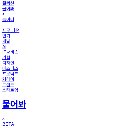
컬렉션
물어봐
놀이터
새로 나온
인기
개발
AI
IT서비스
기획
디자인
비즈니스
프로덕트
커리어
트렌드
스타트업
물어봐
BETA