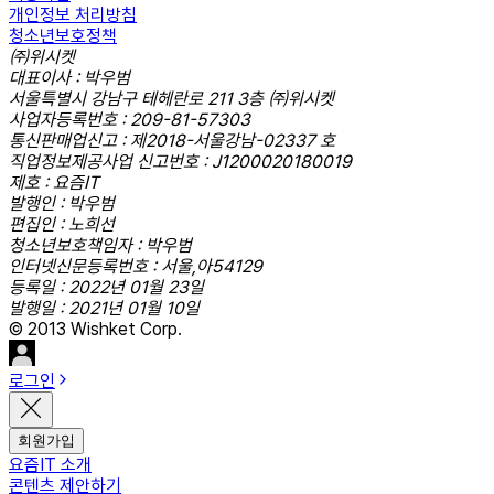
개인정보 처리방침
청소년보호정책
㈜위시켓
대표이사 : 박우범
서울특별시 강남구 테헤란로 211 3층 ㈜위시켓
사업자등록번호 : 209-81-57303
통신판매업신고 : 제2018-서울강남-02337 호
직업정보제공사업 신고번호 : J1200020180019
제호 : 요즘IT
발행인 : 박우범
편집인 : 노희선
청소년보호책임자 : 박우범
인터넷신문등록번호 : 서울,아54129
등록일 : 2022년 01월 23일
발행일 : 2021년 01월 10일
© 2013 Wishket Corp.
로그인
회원가입
요즘IT 소개
콘텐츠 제안하기