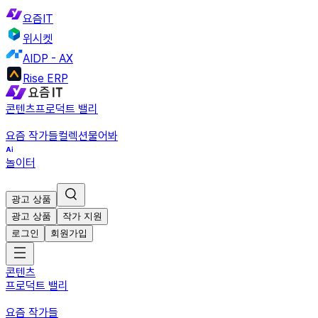
요즘IT
위시켓
AIDP - AX
Rise ERP
콘텐츠
프로덕트 밸리
요즘 작가들
컬렉션
물어봐
놀이터
광고 상품
광고 상품
작가 지원
로그인
회원가입
콘텐츠
프로덕트 밸리
요즘 작가들