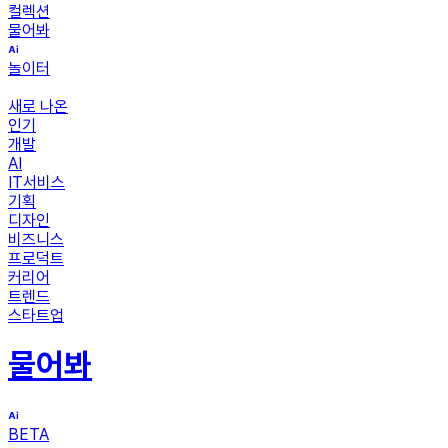
컬렉션
물어봐
놀이터
새로 나온
인기
개발
AI
IT서비스
기획
디자인
비즈니스
프로덕트
커리어
트렌드
스타트업
물어봐
BETA