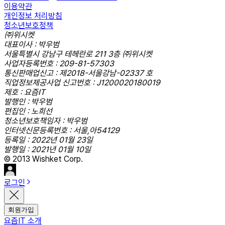
이용약관
개인정보 처리방침
청소년보호정책
㈜위시켓
대표이사 : 박우범
서울특별시 강남구 테헤란로 211 3층 ㈜위시켓
사업자등록번호 : 209-81-57303
통신판매업신고 : 제2018-서울강남-02337 호
직업정보제공사업 신고번호 : J1200020180019
제호 : 요즘IT
발행인 : 박우범
편집인 : 노희선
청소년보호책임자 : 박우범
인터넷신문등록번호 : 서울,아54129
등록일 : 2022년 01월 23일
발행일 : 2021년 01월 10일
© 2013 Wishket Corp.
로그인
회원가입
요즘IT 소개