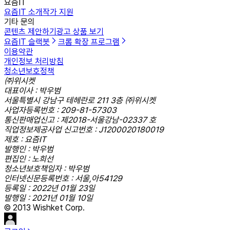
요즘IT
요즘IT 소개
작가 지원
기타 문의
콘텐츠 제안하기
광고 상품 보기
요즘IT 슬랙봇
크롬 확장 프로그램
이용약관
개인정보 처리방침
청소년보호정책
㈜위시켓
대표이사 : 박우범
서울특별시 강남구 테헤란로 211 3층 ㈜위시켓
사업자등록번호 : 209-81-57303
통신판매업신고 : 제2018-서울강남-02337 호
직업정보제공사업 신고번호 : J1200020180019
제호 : 요즘IT
발행인 : 박우범
편집인 : 노희선
청소년보호책임자 : 박우범
인터넷신문등록번호 : 서울,아54129
등록일 : 2022년 01월 23일
발행일 : 2021년 01월 10일
© 2013 Wishket Corp.