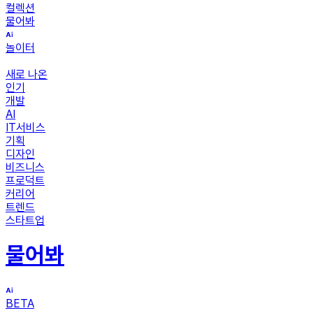
컬렉션
물어봐
놀이터
새로 나온
인기
개발
AI
IT서비스
기획
디자인
비즈니스
프로덕트
커리어
트렌드
스타트업
물어봐
BETA