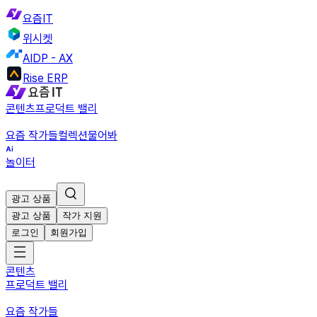
요즘IT
위시켓
AIDP - AX
Rise ERP
콘텐츠
프로덕트 밸리
요즘 작가들
컬렉션
물어봐
놀이터
광고 상품
광고 상품
작가 지원
로그인
회원가입
콘텐츠
프로덕트 밸리
요즘 작가들