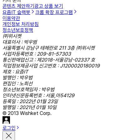
기타 문의
콘텐츠 제안하기
광고 상품 보기
요즘IT 슬랙봇
크롬 확장 프로그램
이용약관
개인정보 처리방침
청소년보호정책
㈜위시켓
대표이사 : 박우범
서울특별시 강남구 테헤란로 211 3층 ㈜위시켓
사업자등록번호 : 209-81-57303
통신판매업신고 : 제2018-서울강남-02337 호
직업정보제공사업 신고번호 : J1200020180019
제호 : 요즘IT
발행인 : 박우범
편집인 : 노희선
청소년보호책임자 : 박우범
인터넷신문등록번호 : 서울,아54129
등록일 : 2022년 01월 23일
발행일 : 2021년 01월 10일
© 2013 Wishket Corp.
로그인