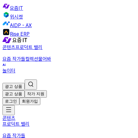
요즘IT
위시켓
AIDP - AX
Rise ERP
콘텐츠
프로덕트 밸리
요즘 작가들
컬렉션
물어봐
놀이터
광고 상품
광고 상품
작가 지원
로그인
회원가입
콘텐츠
프로덕트 밸리
요즘 작가들