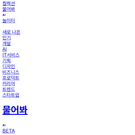
컬렉션
물어봐
놀이터
새로 나온
인기
개발
AI
IT서비스
기획
디자인
비즈니스
프로덕트
커리어
트렌드
스타트업
물어봐
BETA