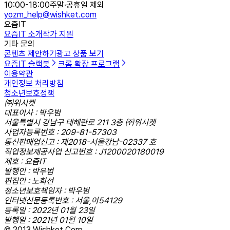
10:00-18:00
주말·공휴일 제외
yozm_help@wishket.com
요즘IT
요즘IT 소개
작가 지원
기타 문의
콘텐츠 제안하기
광고 상품 보기
요즘IT 슬랙봇
크롬 확장 프로그램
이용약관
개인정보 처리방침
청소년보호정책
㈜위시켓
대표이사 : 박우범
서울특별시 강남구 테헤란로 211 3층 ㈜위시켓
사업자등록번호 : 209-81-57303
통신판매업신고 : 제2018-서울강남-02337 호
직업정보제공사업 신고번호 : J1200020180019
제호 : 요즘IT
발행인 : 박우범
편집인 : 노희선
청소년보호책임자 : 박우범
인터넷신문등록번호 : 서울,아54129
등록일 : 2022년 01월 23일
발행일 : 2021년 01월 10일
© 2013 Wishket Corp.