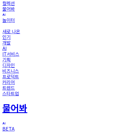
컬렉션
물어봐
놀이터
새로 나온
인기
개발
AI
IT서비스
기획
디자인
비즈니스
프로덕트
커리어
트렌드
스타트업
물어봐
BETA