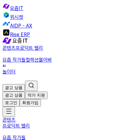
요즘IT
위시켓
AIDP - AX
Rise ERP
콘텐츠
프로덕트 밸리
요즘 작가들
컬렉션
물어봐
놀이터
광고 상품
광고 상품
작가 지원
로그인
회원가입
콘텐츠
프로덕트 밸리
요즘 작가들