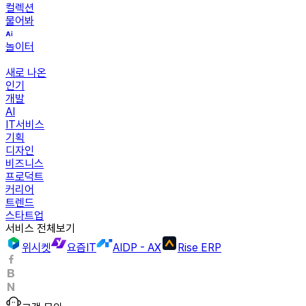
컬렉션
물어봐
놀이터
새로 나온
인기
개발
AI
IT서비스
기획
디자인
비즈니스
프로덕트
커리어
트렌드
스타트업
서비스 전체보기
위시켓
요즘IT
AIDP - AX
Rise ERP