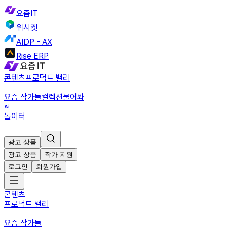
요즘IT
위시켓
AIDP - AX
Rise ERP
콘텐츠
프로덕트 밸리
요즘 작가들
컬렉션
물어봐
놀이터
광고 상품
광고 상품
작가 지원
로그인
회원가입
콘텐츠
프로덕트 밸리
요즘 작가들