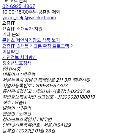
고객 문의
02-6925-4867
10:00-18:00
주말·공휴일 제외
yozm_help@wishket.com
요즘IT
요즘IT 소개
작가 지원
기타 문의
콘텐츠 제안하기
광고 상품 보기
요즘IT 슬랙봇
크롬 확장 프로그램
이용약관
개인정보 처리방침
청소년보호정책
㈜위시켓
대표이사 : 박우범
서울특별시 강남구 테헤란로 211 3층 ㈜위시켓
사업자등록번호 : 209-81-57303
통신판매업신고 : 제2018-서울강남-02337 호
직업정보제공사업 신고번호 : J1200020180019
제호 : 요즘IT
발행인 : 박우범
편집인 : 노희선
청소년보호책임자 : 박우범
인터넷신문등록번호 : 서울,아54129
등록일 : 2022년 01월 23일