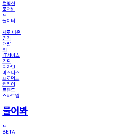
컬렉션
물어봐
놀이터
새로 나온
인기
개발
AI
IT서비스
기획
디자인
비즈니스
프로덕트
커리어
트렌드
스타트업
물어봐
BETA