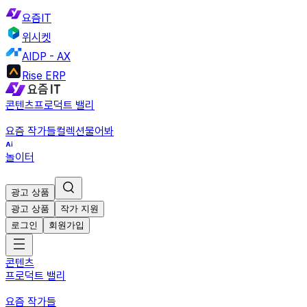
요즘IT
위시켓
AIDP - AX
Rise ERP
콘텐츠
프로덕트 밸리
요즘 작가들
컬렉션
물어봐
놀이터
광고 상품
광고 상품
작가 지원
로그인
회원가입
콘텐츠
프로덕트 밸리
요즘 작가들