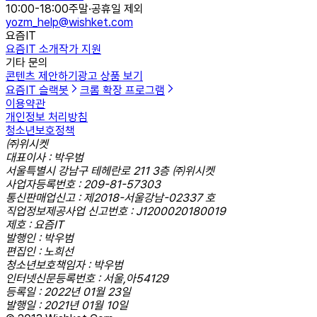
10:00-18:00
주말·공휴일 제외
yozm_help@wishket.com
요즘IT
요즘IT 소개
작가 지원
기타 문의
콘텐츠 제안하기
광고 상품 보기
요즘IT 슬랙봇
크롬 확장 프로그램
이용약관
개인정보 처리방침
청소년보호정책
㈜위시켓
대표이사 : 박우범
서울특별시 강남구 테헤란로 211 3층 ㈜위시켓
사업자등록번호 : 209-81-57303
통신판매업신고 : 제2018-서울강남-02337 호
직업정보제공사업 신고번호 : J1200020180019
제호 : 요즘IT
발행인 : 박우범
편집인 : 노희선
청소년보호책임자 : 박우범
인터넷신문등록번호 : 서울,아54129
등록일 : 2022년 01월 23일
발행일 : 2021년 01월 10일