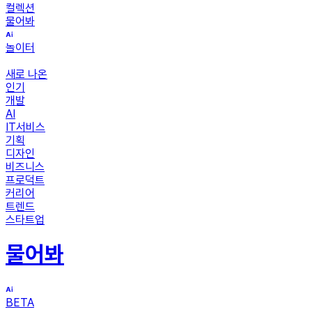
컬렉션
물어봐
놀이터
새로 나온
인기
개발
AI
IT서비스
기획
디자인
비즈니스
프로덕트
커리어
트렌드
스타트업
물어봐
BETA