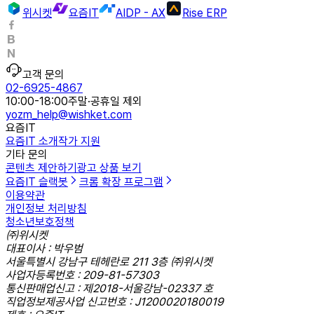
위시켓
요즘IT
AIDP - AX
Rise ERP
고객 문의
02-6925-4867
10:00-18:00
주말·공휴일 제외
yozm_help@wishket.com
요즘IT
요즘IT 소개
작가 지원
기타 문의
콘텐츠 제안하기
광고 상품 보기
요즘IT 슬랙봇
크롬 확장 프로그램
이용약관
개인정보 처리방침
청소년보호정책
㈜위시켓
대표이사 : 박우범
서울특별시 강남구 테헤란로 211 3층 ㈜위시켓
사업자등록번호 : 209-81-57303
통신판매업신고 : 제2018-서울강남-02337 호
직업정보제공사업 신고번호 : J1200020180019