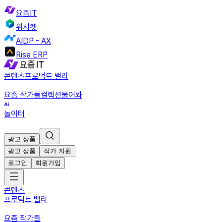
요즘IT
위시켓
AIDP - AX
Rise ERP
콘텐츠
프로덕트 밸리
요즘 작가들
컬렉션
물어봐
놀이터
광고 상품
광고 상품
작가 지원
로그인
회원가입
콘텐츠
프로덕트 밸리
요즘 작가들