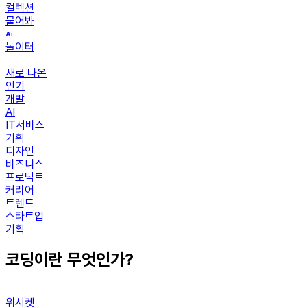
컬렉션
물어봐
놀이터
새로 나온
인기
개발
AI
IT서비스
기획
디자인
비즈니스
프로덕트
커리어
트렌드
스타트업
기획
코딩이란 무엇인가?
위시켓