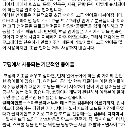
페이지 내에서 텍스트, 목록, 인용구, 제목, 단락 등이 어떻게 표시되어
야 하는지를 알려주는 언어입니다.
이러한 언어들은 기본적으로 초급 언어와 고급 언어로 나뉘어집니다.
C++이나 파이썬 등이 주로 고급 프로그래밍 언어로 분류됩니다. 이러
한 고급 언어들은 프로그래머들이 다양한 플랫폼을 쉽게 이해하고 구
동할 수 있게 해줍니다.
반면에, 초급 언어들은 기계에게 더욱 친숙한
것이기 때문에 사람이 이해하기 아주 어렵습니다. 그래서 요즘에는 프
로그래밍을 단순하게 만들어주기 때문에 개발자들이 고급 언어를 많
이 사용하지만, 초급 언어는 거의 사용하지 않습니다.
코딩에서 사용되는 기본적인 용어들
코딩의 기초를 배우고 싶다면, 먼저 알아두어야 하는 몇 가지의 간단
한 용어들이 있습니다. 여러분이 공부할 학습 자료에는 이런 용어들이
자주 등장하기 때문에, 코딩을 배우기 시작하기 전에 이런 용어들을 잘
공부해 놓는 것이 좋습니다. 코딩이나 개발과 관련해서 여러분이 알아
두면 좋은 일반적인 용어들은 다음과 같습니다.
클라이언트
– 스마트폰에서부터 데스크톱 컴퓨터에 이르기까지, 웹사
이트에 접속하는 다양한 기기.
서버
– 웹사이트의 코드를 저장해 두었
다가 클라이언트 기기로 그러한 코드를 전송해주는 컴퓨터.
디자이너
– 웹사이트의 모양과 상호반응을 만드는 전문가. 즉, 웹사이트의 터치,
클릭, 스크롤 등을 만드는 역할을 담당하는 사람.
개발자
– 웹사이트가