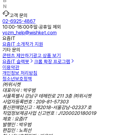
고객 문의
02-6925-4867
10:00-18:00
주말·공휴일 제외
yozm_help@wishket.com
요즘IT
요즘IT 소개
작가 지원
기타 문의
콘텐츠 제안하기
광고 상품 보기
요즘IT 슬랙봇
크롬 확장 프로그램
이용약관
개인정보 처리방침
청소년보호정책
㈜위시켓
대표이사 : 박우범
서울특별시 강남구 테헤란로 211 3층 ㈜위시켓
사업자등록번호 : 209-81-57303
통신판매업신고 : 제2018-서울강남-02337 호
직업정보제공사업 신고번호 : J1200020180019
제호 : 요즘IT
발행인 : 박우범
편집인 : 노희선