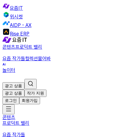
요즘IT
위시켓
AIDP - AX
Rise ERP
콘텐츠
프로덕트 밸리
요즘 작가들
컬렉션
물어봐
놀이터
광고 상품
광고 상품
작가 지원
로그인
회원가입
콘텐츠
프로덕트 밸리
요즘 작가들