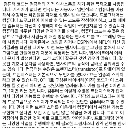
컴퓨터 코드는 컴퓨터와 직접 의사소통을 하기 위한 목적으로 사용됩
니다. 기계어가 없다면 컴퓨터는 사용자가 일반적으로 컴퓨터를 이용
해서 수행하는 작업들을 제대로 실행시킬 수 없습니다. 프로그래머는
컴퓨터나 프로그램이 이해할 수 있는 코드를 작성해야 하고, 그럴 때에
만 컴퓨터는 자신이 수행해야 하는 작업이 무엇인지를 알 수 있습니다.
컴퓨터를 비롯한 다양한 전자기기들 안에서, 컴퓨터 코드는 수많은 응
용프로그램이나 사람들이 매일 방문하는 웹사이트를 프로그래밍 하는
데 사용됩니다.
아마존에서 쇼핑을 하거나 ESPN에서 NFL의 최신 경
기결과를 확인할 때에도, 이런 모든 웹사이트들은 코딩을 통해서 프로
그램으로 만들어졌기 때문에 작동하는 것입니다. 웹사이트에서 에러
나 문제가 발생한다면, 그건 코딩이 잘못된 것인 경우가 많습니다. 잘
못된 기호나 문자를 사용하면, 웹사이트의 동작이 곧바로 멈춰버릴 수
도 있습니다.
컴퓨터는 수많은 트랜지스터(transistor)로 만들어져 있
는데, 트랜지스터는 기본적으로 무언가를 켰다가 끄는 일종의 스위치
라고 할 수 있습니다. 0과 1로 구성된 바이너리(이진) 코드가 이 스위
치를 켤 것인지 아니면 끌 것인지를 알려줍니다. 예를 들자면 0이면 끄
고, 1이면 켜는 것입니다. 컴퓨터는 이렇게 수많은 트랜지스터가 합쳐
져서 다양한 기능들을 수행할 수 있습니다. 각각의 트랜지스터는 이렇
게 프로그램으로 스위치가 조작되는 아주 간단한 컴퓨터라고 할 수 있
습니다.
만약 이런 트랜지스터를 이용해서 컴퓨터에서 복잡한 기능을
구현하고 싶다면, 오랜 시간 동안 많은 작업을 해야 합니다. 그리고 이
과정에서 필요한 것이 바로 프로그래밍 언어입니다. 프로그래밍 언어
는 다양한 작업을 수행해야 할 때 필요한 트랜지스터 영역 전체를 한꺼