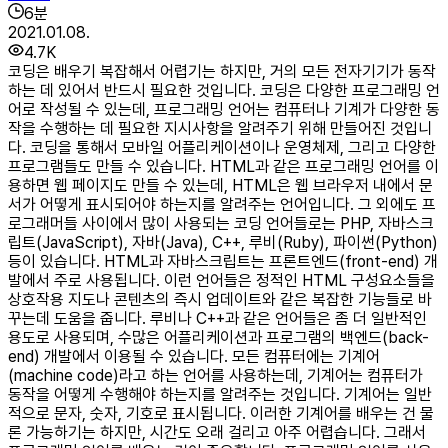
6
분
2021.01.08.
4.7K
코딩은 배우기 복잡해서 어렵기는 하지만, 거의 모든 전자기기가 동작
하는 데 있어서 반드시 필요한 것입니다. 코딩은 다양한 프로그래밍 언
어로 작성될 수 있는데, 프로그래밍 언어는 컴퓨터나 기계가 다양한 동
작을 수행하는 데 필요한 지시사항을 알려주기 위해 만들어진 것입니
다. 코딩을 통해서 모바일 어플리케이션이나 운영체제, 그리고 다양한
프로그램들도 만들 수 있습니다. HTML과 같은 프로그래밍 언어를 이
용하면 웹 페이지도 만들 수 있는데, HTML은 웹 브라우저 내에서 문
서가 어떻게 표시되어야 하는지를 알려주는 언어입니다. 그 외에도 프
로그래머들 사이에서 많이 사용되는 코딩 언어들로는 PHP, 자바스크
립트(JavaScript), 자바(Java), C++, 루비(Ruby), 파이썬(Python)
등이 있습니다. HTML과 자바스크립트는 프론트엔드(front-end) 개
발에서 주로 사용됩니다. 이런 언어들은 정적인 HTML 구성요소들을
상호작용 지도나 콘텐츠의 즉시 업데이트와 같은 복잡한 기능들로 바
꾸는데 도움을 줍니다. 루비나 C++과 같은 언어들은 좀 더 일반적인
용도로 사용되며, 수많은 어플리케이션과 프로그램의 백엔드(back-
end) 개발에서 이용될 수 있습니다. 모든 컴퓨터에는 기계어
(machine code)라고 하는 언어를 사용하는데, 기계어는 컴퓨터가
동작을 어떻게 수행해야 하는지를 알려주는 것입니다. 기계어는 일반
적으로 문자, 숫자, 기호로 표시됩니다. 이러한 기계어를 배우는 건 물
론 가능하기는 하지만, 시간도 오래 걸리고 아주 어렵습니다. 그래서