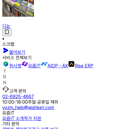
디논
스크랩
물어보기
서비스 전체보기
위시켓
요즘IT
AIDP - AX
Rise ERP
고객 문의
02-6925-4867
10:00-18:00
주말·공휴일 제외
yozm_help@wishket.com
요즘IT
요즘IT 소개
작가 지원
기타 문의