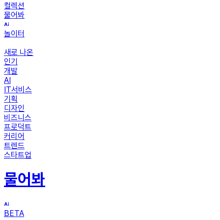
컬렉션
물어봐
놀이터
새로 나온
인기
개발
AI
IT서비스
기획
디자인
비즈니스
프로덕트
커리어
트렌드
스타트업
물어봐
BETA