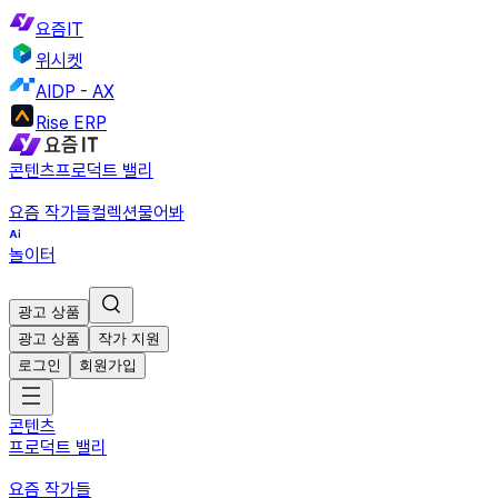
요즘IT
위시켓
AIDP - AX
Rise ERP
콘텐츠
프로덕트 밸리
요즘 작가들
컬렉션
물어봐
놀이터
광고 상품
광고 상품
작가 지원
로그인
회원가입
콘텐츠
프로덕트 밸리
요즘 작가들