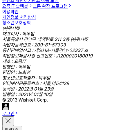
콘텐츠 제안하기
광고 상품 보기
요즘IT 슬랙봇
크롬 확장 프로그램
이용약관
개인정보 처리방침
청소년보호정책
㈜위시켓
대표이사 : 박우범
서울특별시 강남구 테헤란로 211 3층 ㈜위시켓
사업자등록번호 : 209-81-57303
통신판매업신고 : 제2018-서울강남-02337 호
직업정보제공사업 신고번호 : J1200020180019
제호 : 요즘IT
발행인 : 박우범
편집인 : 노희선
청소년보호책임자 : 박우범
인터넷신문등록번호 : 서울,아54129
등록일 : 2022년 01월 23일
발행일 : 2021년 01월 10일
© 2013 Wishket Corp.
로그인
회원가입