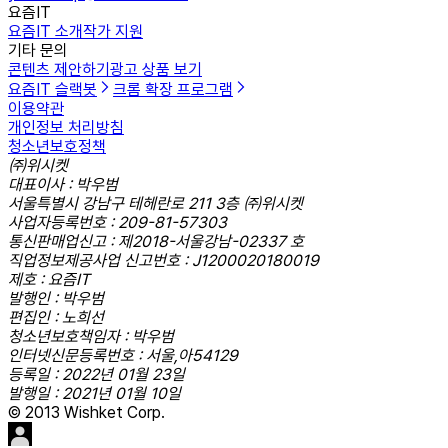
요즘IT
요즘IT 소개
작가 지원
기타 문의
콘텐츠 제안하기
광고 상품 보기
요즘IT 슬랙봇
크롬 확장 프로그램
이용약관
개인정보 처리방침
청소년보호정책
㈜위시켓
대표이사 : 박우범
서울특별시 강남구 테헤란로 211 3층 ㈜위시켓
사업자등록번호 : 209-81-57303
통신판매업신고 : 제2018-서울강남-02337 호
직업정보제공사업 신고번호 : J1200020180019
제호 : 요즘IT
발행인 : 박우범
편집인 : 노희선
청소년보호책임자 : 박우범
인터넷신문등록번호 : 서울,아54129
등록일 : 2022년 01월 23일
발행일 : 2021년 01월 10일
© 2013 Wishket Corp.