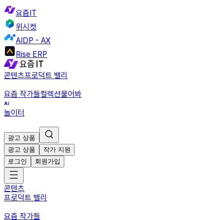
요즘IT
위시켓
AIDP - AX
Rise ERP
콘텐츠
프로덕트 밸리
요즘 작가들
컬렉션
물어봐
놀이터
광고 상품
광고 상품
작가 지원
로그인
회원가입
콘텐츠
프로덕트 밸리
요즘 작가들