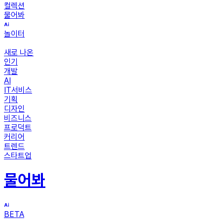
컬렉션
물어봐
놀이터
새로 나온
인기
개발
AI
IT서비스
기획
디자인
비즈니스
프로덕트
커리어
트렌드
스타트업
물어봐
BETA