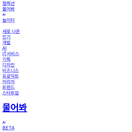
컬렉션
물어봐
놀이터
새로 나온
인기
개발
AI
IT서비스
기획
디자인
비즈니스
프로덕트
커리어
트렌드
스타트업
물어봐
BETA