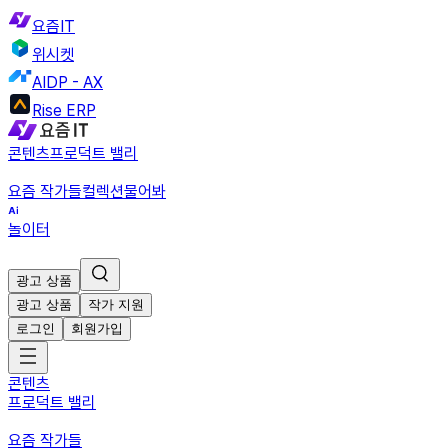
요즘IT
위시켓
AIDP - AX
Rise ERP
콘텐츠
프로덕트 밸리
요즘 작가들
컬렉션
물어봐
놀이터
광고 상품
광고 상품
작가 지원
로그인
회원가입
콘텐츠
프로덕트 밸리
요즘 작가들