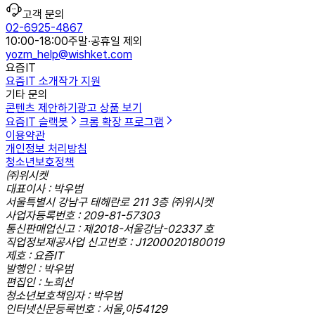
고객 문의
02-6925-4867
10:00-18:00
주말·공휴일 제외
yozm_help@wishket.com
요즘IT
요즘IT 소개
작가 지원
기타 문의
콘텐츠 제안하기
광고 상품 보기
요즘IT 슬랙봇
크롬 확장 프로그램
이용약관
개인정보 처리방침
청소년보호정책
㈜위시켓
대표이사 : 박우범
서울특별시 강남구 테헤란로 211 3층 ㈜위시켓
사업자등록번호 : 209-81-57303
통신판매업신고 : 제2018-서울강남-02337 호
직업정보제공사업 신고번호 : J1200020180019
제호 : 요즘IT
발행인 : 박우범
편집인 : 노희선
청소년보호책임자 : 박우범
인터넷신문등록번호 : 서울,아54129