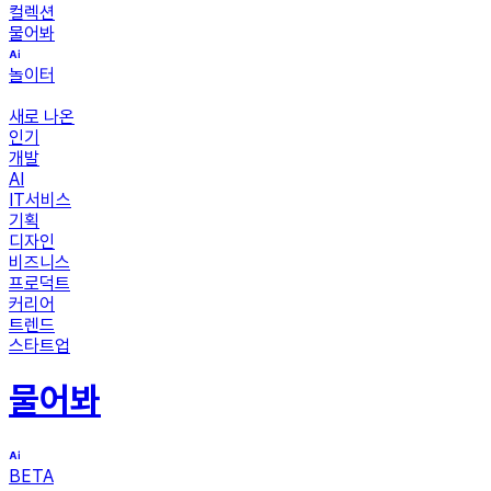
컬렉션
물어봐
놀이터
새로 나온
인기
개발
AI
IT서비스
기획
디자인
비즈니스
프로덕트
커리어
트렌드
스타트업
물어봐
BETA