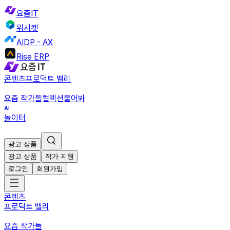
요즘IT
위시켓
AIDP - AX
Rise ERP
콘텐츠
프로덕트 밸리
요즘 작가들
컬렉션
물어봐
놀이터
광고 상품
광고 상품
작가 지원
로그인
회원가입
콘텐츠
프로덕트 밸리
요즘 작가들