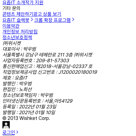
요즘IT 소개
작가 지원
기타 문의
콘텐츠 제안하기
광고 상품 보기
요즘IT 슬랙봇
크롬 확장 프로그램
이용약관
개인정보 처리방침
청소년보호정책
㈜위시켓
대표이사 : 박우범
서울특별시 강남구 테헤란로 211 3층 ㈜위시켓
사업자등록번호 : 209-81-57303
통신판매업신고 : 제2018-서울강남-02337 호
직업정보제공사업 신고번호 : J1200020180019
제호 : 요즘IT
발행인 : 박우범
편집인 : 노희선
청소년보호책임자 : 박우범
인터넷신문등록번호 : 서울,아54129
등록일 : 2022년 01월 23일
발행일 : 2021년 01월 10일
© 2013 Wishket Corp.
로그인