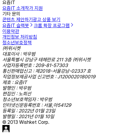
요즘IT
요즘IT 소개
작가 지원
기타 문의
콘텐츠 제안하기
광고 상품 보기
요즘IT 슬랙봇
크롬 확장 프로그램
이용약관
개인정보 처리방침
청소년보호정책
㈜위시켓
대표이사 : 박우범
서울특별시 강남구 테헤란로 211 3층 ㈜위시켓
사업자등록번호 : 209-81-57303
통신판매업신고 : 제2018-서울강남-02337 호
직업정보제공사업 신고번호 : J1200020180019
제호 : 요즘IT
발행인 : 박우범
편집인 : 노희선
청소년보호책임자 : 박우범
인터넷신문등록번호 : 서울,아54129
등록일 : 2022년 01월 23일
발행일 : 2021년 01월 10일
© 2013 Wishket Corp.