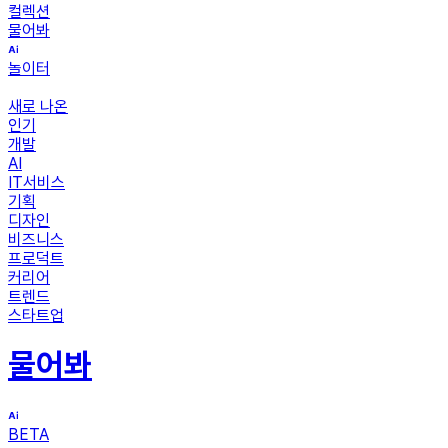
컬렉션
물어봐
놀이터
새로 나온
인기
개발
AI
IT서비스
기획
디자인
비즈니스
프로덕트
커리어
트렌드
스타트업
물어봐
BETA