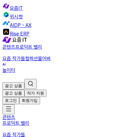
요즘IT
위시켓
AIDP - AX
Rise ERP
콘텐츠
프로덕트 밸리
요즘 작가들
컬렉션
물어봐
놀이터
광고 상품
광고 상품
작가 지원
로그인
회원가입
콘텐츠
프로덕트 밸리
요즘 작가들