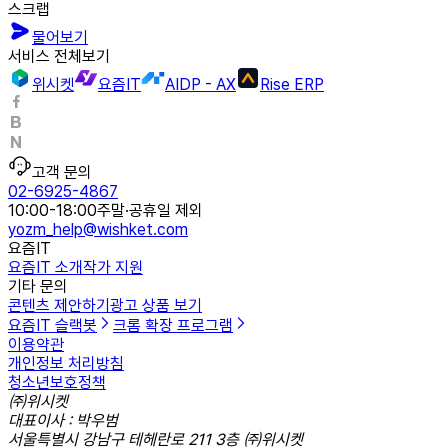
스크랩
물어보기
서비스 전체보기
위시켓
요즘IT
AIDP - AX
Rise ERP
고객 문의
02-6925-4867
10:00-18:00
주말·공휴일 제외
yozm_help@wishket.com
요즘IT
요즘IT 소개
작가 지원
기타 문의
콘텐츠 제안하기
광고 상품 보기
요즘IT 슬랙봇
크롬 확장 프로그램
이용약관
개인정보 처리방침
청소년보호정책
㈜위시켓
대표이사 : 박우범
서울특별시 강남구 테헤란로 211 3층 ㈜위시켓