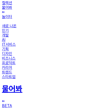
컬렉션
물어봐
놀이터
새로 나온
인기
개발
AI
IT서비스
기획
디자인
비즈니스
프로덕트
커리어
트렌드
스타트업
물어봐
BETA