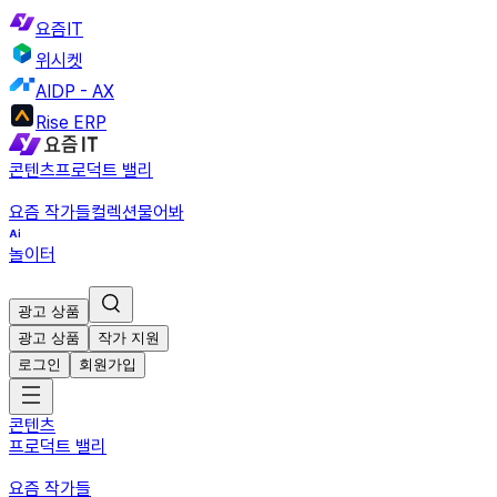
요즘IT
위시켓
AIDP - AX
Rise ERP
콘텐츠
프로덕트 밸리
요즘 작가들
컬렉션
물어봐
놀이터
광고 상품
광고 상품
작가 지원
로그인
회원가입
콘텐츠
프로덕트 밸리
요즘 작가들