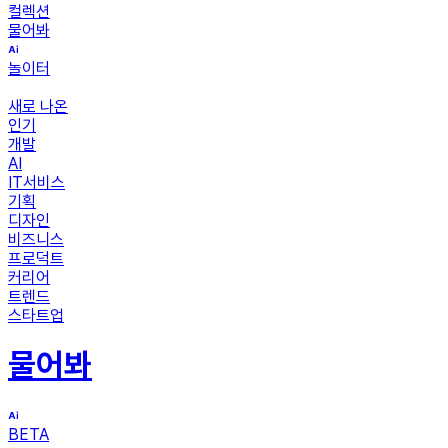
컬렉션
물어봐
놀이터
새로 나온
인기
개발
AI
IT서비스
기획
디자인
비즈니스
프로덕트
커리어
트렌드
스타트업
물어봐
BETA