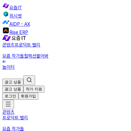
요즘IT
위시켓
AIDP - AX
Rise ERP
콘텐츠
프로덕트 밸리
요즘 작가들
컬렉션
물어봐
놀이터
광고 상품
광고 상품
작가 지원
로그인
회원가입
콘텐츠
프로덕트 밸리
요즘 작가들