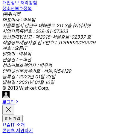
개인정보 처리방침
청소년보호정책
㈜위시켓
대표이사 : 박우범
서울특별시 강남구 테헤란로 211 3층 ㈜위시켓
사업자등록번호 : 209-81-57303
통신판매업신고 : 제2018-서울강남-02337 호
직업정보제공사업 신고번호 : J1200020180019
제호 : 요즘IT
발행인 : 박우범
편집인 : 노희선
청소년보호책임자 : 박우범
인터넷신문등록번호 : 서울,아54129
등록일 : 2022년 01월 23일
발행일 : 2021년 01월 10일
© 2013 Wishket Corp.
로그인
회원가입
요즘IT 소개
콘텐츠 제안하기