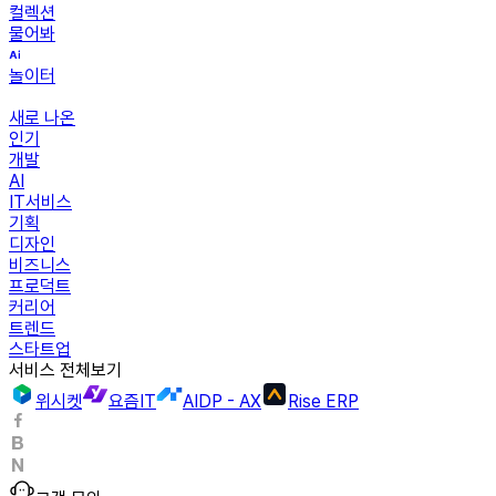
컬렉션
물어봐
놀이터
새로 나온
인기
개발
AI
IT서비스
기획
디자인
비즈니스
프로덕트
커리어
트렌드
스타트업
서비스 전체보기
위시켓
요즘IT
AIDP - AX
Rise ERP