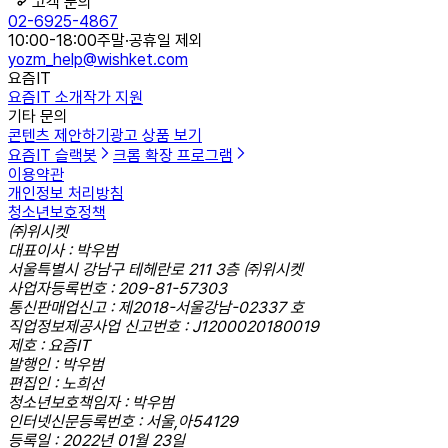
고객 문의
02-6925-4867
10:00-18:00
주말·공휴일 제외
yozm_help@wishket.com
요즘IT
요즘IT 소개
작가 지원
기타 문의
콘텐츠 제안하기
광고 상품 보기
요즘IT 슬랙봇
크롬 확장 프로그램
이용약관
개인정보 처리방침
청소년보호정책
㈜위시켓
대표이사 : 박우범
서울특별시 강남구 테헤란로 211 3층 ㈜위시켓
사업자등록번호 : 209-81-57303
통신판매업신고 : 제2018-서울강남-02337 호
직업정보제공사업 신고번호 : J1200020180019
제호 : 요즘IT
발행인 : 박우범
편집인 : 노희선
청소년보호책임자 : 박우범
인터넷신문등록번호 : 서울,아54129
등록일 : 2022년 01월 23일