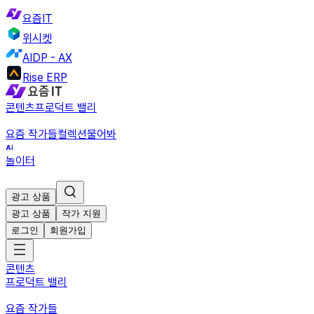
요즘IT
위시켓
AIDP - AX
Rise ERP
콘텐츠
프로덕트 밸리
요즘 작가들
컬렉션
물어봐
놀이터
광고 상품
광고 상품
작가 지원
로그인
회원가입
콘텐츠
프로덕트 밸리
요즘 작가들