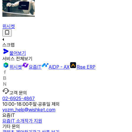
위시켓
스크랩
물어보기
서비스 전체보기
위시켓
요즘IT
AIDP - AX
Rise ERP
고객 문의
02-6925-4867
10:00-18:00
주말·공휴일 제외
yozm_help@wishket.com
요즘IT
요즘IT 소개
작가 지원
기타 문의