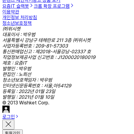
콘텐츠 제안하기
광고 상품 보기
요즘IT 슬랙봇
크롬 확장 프로그램
이용약관
개인정보 처리방침
청소년보호정책
㈜위시켓
대표이사 : 박우범
서울특별시 강남구 테헤란로 211 3층 ㈜위시켓
사업자등록번호 : 209-81-57303
통신판매업신고 : 제2018-서울강남-02337 호
직업정보제공사업 신고번호 : J1200020180019
제호 : 요즘IT
발행인 : 박우범
편집인 : 노희선
청소년보호책임자 : 박우범
인터넷신문등록번호 : 서울,아54129
등록일 : 2022년 01월 23일
발행일 : 2021년 01월 10일
© 2013 Wishket Corp.
로그인
회원가입