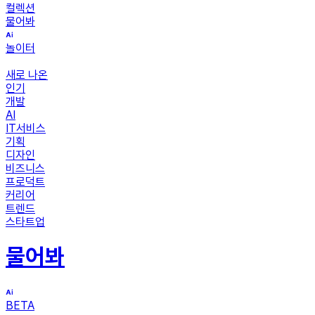
컬렉션
물어봐
놀이터
새로 나온
인기
개발
AI
IT서비스
기획
디자인
비즈니스
프로덕트
커리어
트렌드
스타트업
물어봐
BETA