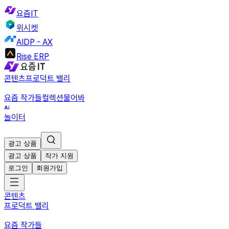
요즘IT
위시켓
AIDP - AX
Rise ERP
콘텐츠
프로덕트 밸리
요즘 작가들
컬렉션
물어봐
놀이터
광고 상품
광고 상품
작가 지원
로그인
회원가입
콘텐츠
프로덕트 밸리
요즘 작가들