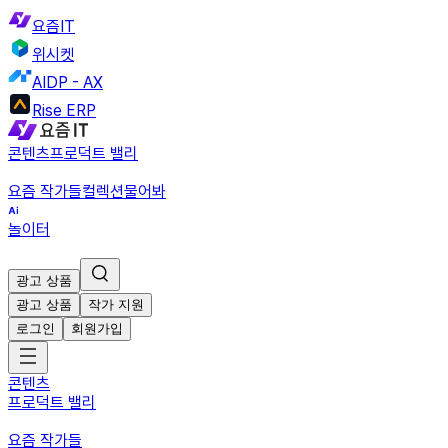
요즘IT
위시켓
AIDP - AX
Rise ERP
콘텐츠
프로덕트 밸리
요즘 작가들
컬렉션
물어봐
놀이터
광고 상품
광고 상품
작가 지원
로그인
회원가입
콘텐츠
프로덕트 밸리
요즘 작가들