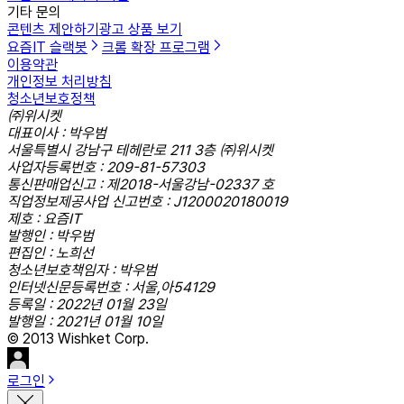
기타 문의
콘텐츠 제안하기
광고 상품 보기
요즘IT 슬랙봇
크롬 확장 프로그램
이용약관
개인정보 처리방침
청소년보호정책
㈜위시켓
대표이사 : 박우범
서울특별시 강남구 테헤란로 211 3층 ㈜위시켓
사업자등록번호 : 209-81-57303
통신판매업신고 : 제2018-서울강남-02337 호
직업정보제공사업 신고번호 : J1200020180019
제호 : 요즘IT
발행인 : 박우범
편집인 : 노희선
청소년보호책임자 : 박우범
인터넷신문등록번호 : 서울,아54129
등록일 : 2022년 01월 23일
발행일 : 2021년 01월 10일
© 2013 Wishket Corp.
로그인