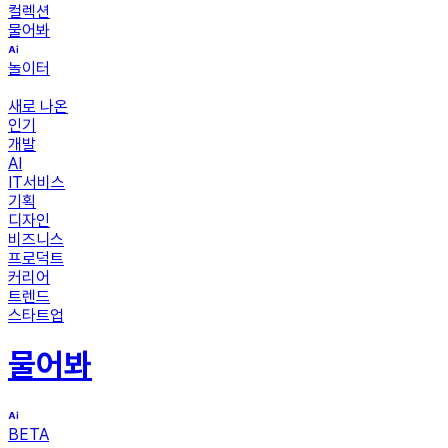
컬렉션
물어봐
놀이터
새로 나온
인기
개발
AI
IT서비스
기획
디자인
비즈니스
프로덕트
커리어
트렌드
스타트업
물어봐
BETA