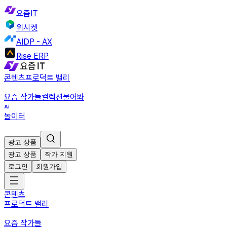
요즘IT
위시켓
AIDP - AX
Rise ERP
콘텐츠
프로덕트 밸리
요즘 작가들
컬렉션
물어봐
놀이터
광고 상품
광고 상품
작가 지원
로그인
회원가입
콘텐츠
프로덕트 밸리
요즘 작가들