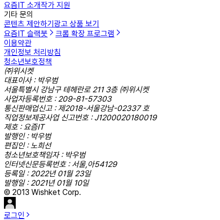
요즘IT 소개
작가 지원
기타 문의
콘텐츠 제안하기
광고 상품 보기
요즘IT 슬랙봇
크롬 확장 프로그램
이용약관
개인정보 처리방침
청소년보호정책
㈜위시켓
대표이사 : 박우범
서울특별시 강남구 테헤란로 211 3층 ㈜위시켓
사업자등록번호 : 209-81-57303
통신판매업신고 : 제2018-서울강남-02337 호
직업정보제공사업 신고번호 : J1200020180019
제호 : 요즘IT
발행인 : 박우범
편집인 : 노희선
청소년보호책임자 : 박우범
인터넷신문등록번호 : 서울,아54129
등록일 : 2022년 01월 23일
발행일 : 2021년 01월 10일
© 2013 Wishket Corp.
로그인