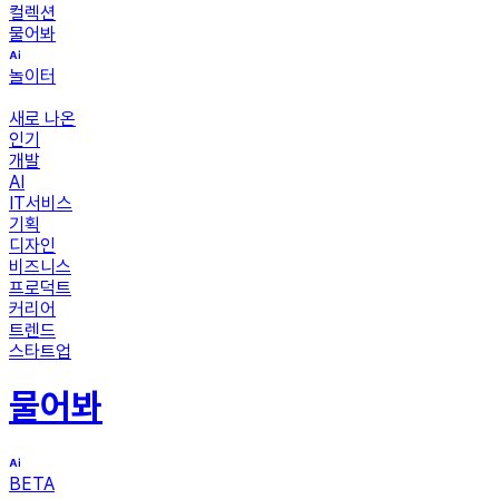
컬렉션
물어봐
놀이터
새로 나온
인기
개발
AI
IT서비스
기획
디자인
비즈니스
프로덕트
커리어
트렌드
스타트업
물어봐
BETA