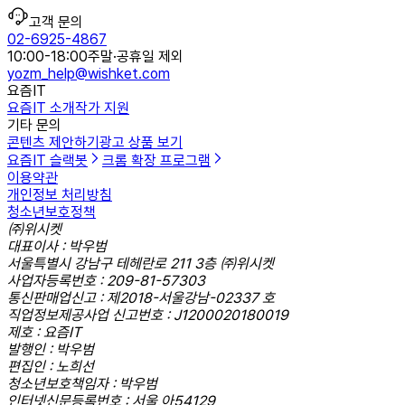
고객 문의
02-6925-4867
10:00-18:00
주말·공휴일 제외
yozm_help@wishket.com
요즘IT
요즘IT 소개
작가 지원
기타 문의
콘텐츠 제안하기
광고 상품 보기
요즘IT 슬랙봇
크롬 확장 프로그램
이용약관
개인정보 처리방침
청소년보호정책
㈜위시켓
대표이사 : 박우범
서울특별시 강남구 테헤란로 211 3층 ㈜위시켓
사업자등록번호 : 209-81-57303
통신판매업신고 : 제2018-서울강남-02337 호
직업정보제공사업 신고번호 : J1200020180019
제호 : 요즘IT
발행인 : 박우범
편집인 : 노희선
청소년보호책임자 : 박우범
인터넷신문등록번호 : 서울,아54129