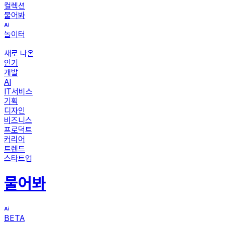
컬렉션
물어봐
놀이터
새로 나온
인기
개발
AI
IT서비스
기획
디자인
비즈니스
프로덕트
커리어
트렌드
스타트업
물어봐
BETA