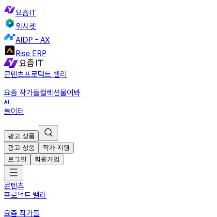
요즘IT
위시켓
AIDP - AX
Rise ERP
콘텐츠
프로덕트 밸리
요즘 작가들
컬렉션
물어봐
놀이터
광고 상품
광고 상품
작가 지원
로그인
회원가입
콘텐츠
프로덕트 밸리
요즘 작가들