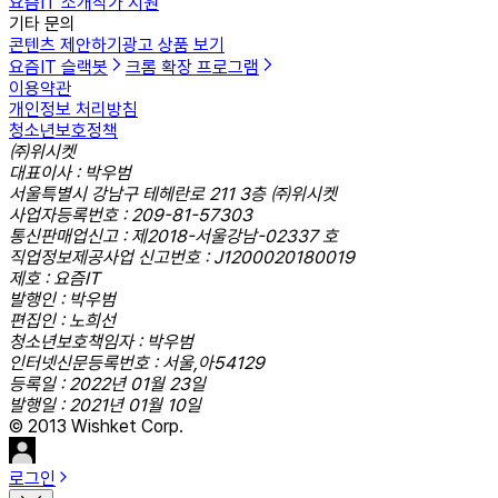
요즘IT 소개
작가 지원
기타 문의
콘텐츠 제안하기
광고 상품 보기
요즘IT 슬랙봇
크롬 확장 프로그램
이용약관
개인정보 처리방침
청소년보호정책
㈜위시켓
대표이사 : 박우범
서울특별시 강남구 테헤란로 211 3층 ㈜위시켓
사업자등록번호 : 209-81-57303
통신판매업신고 : 제2018-서울강남-02337 호
직업정보제공사업 신고번호 : J1200020180019
제호 : 요즘IT
발행인 : 박우범
편집인 : 노희선
청소년보호책임자 : 박우범
인터넷신문등록번호 : 서울,아54129
등록일 : 2022년 01월 23일
발행일 : 2021년 01월 10일
© 2013 Wishket Corp.
로그인