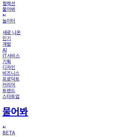
컬렉션
물어봐
놀이터
새로 나온
인기
개발
AI
IT서비스
기획
디자인
비즈니스
프로덕트
커리어
트렌드
스타트업
물어봐
BETA