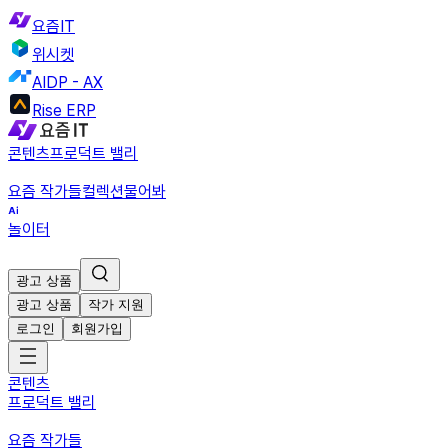
요즘IT
위시켓
AIDP - AX
Rise ERP
콘텐츠
프로덕트 밸리
요즘 작가들
컬렉션
물어봐
놀이터
광고 상품
광고 상품
작가 지원
로그인
회원가입
콘텐츠
프로덕트 밸리
요즘 작가들