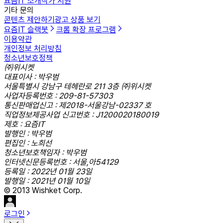
요즘IT 소개
작가 지원
기타 문의
콘텐츠 제안하기
광고 상품 보기
요즘IT 슬랙봇
크롬 확장 프로그램
이용약관
개인정보 처리방침
청소년보호정책
㈜위시켓
대표이사 : 박우범
서울특별시 강남구 테헤란로 211 3층 ㈜위시켓
사업자등록번호 : 209-81-57303
통신판매업신고 : 제2018-서울강남-02337 호
직업정보제공사업 신고번호 : J1200020180019
제호 : 요즘IT
발행인 : 박우범
편집인 : 노희선
청소년보호책임자 : 박우범
인터넷신문등록번호 : 서울,아54129
등록일 : 2022년 01월 23일
발행일 : 2021년 01월 10일
© 2013 Wishket Corp.
로그인