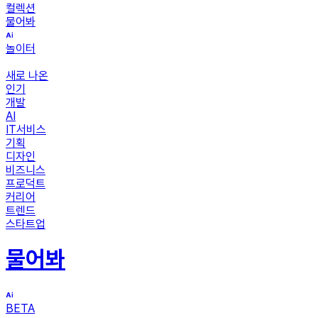
컬렉션
물어봐
놀이터
새로 나온
인기
개발
AI
IT서비스
기획
디자인
비즈니스
프로덕트
커리어
트렌드
스타트업
물어봐
BETA