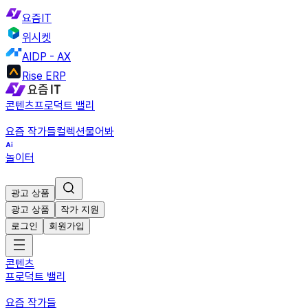
요즘IT
위시켓
AIDP - AX
Rise ERP
콘텐츠
프로덕트 밸리
요즘 작가들
컬렉션
물어봐
놀이터
광고 상품
광고 상품
작가 지원
로그인
회원가입
콘텐츠
프로덕트 밸리
요즘 작가들