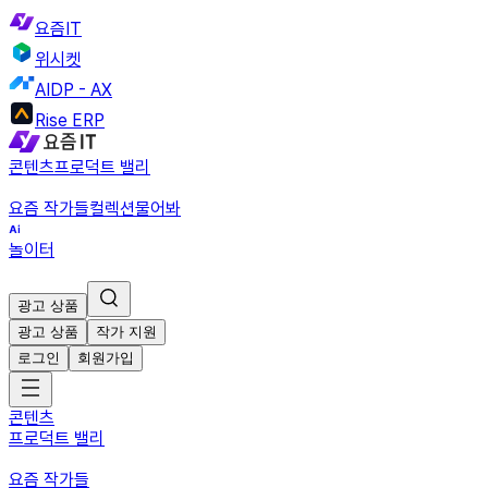
요즘IT
위시켓
AIDP - AX
Rise ERP
콘텐츠
프로덕트 밸리
요즘 작가들
컬렉션
물어봐
놀이터
광고 상품
광고 상품
작가 지원
로그인
회원가입
콘텐츠
프로덕트 밸리
요즘 작가들