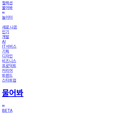
컬렉션
물어봐
놀이터
새로 나온
인기
개발
AI
IT서비스
기획
디자인
비즈니스
프로덕트
커리어
트렌드
스타트업
물어봐
BETA