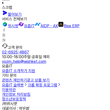
스크랩
물어보기
서비스 전체보기
위시켓
요즘IT
AIDP - AX
Rise ERP
고객 문의
02-6925-4867
10:00-18:00
주말·공휴일 제외
yozm_help@wishket.com
요즘IT
요즘IT 소개
작가 지원
기타 문의
콘텐츠 제안하기
광고 상품 보기
요즘IT 슬랙봇
크롬 확장 프로그램
이용약관
개인정보 처리방침
청소년보호정책
㈜위시켓
대표이사 : 박우범