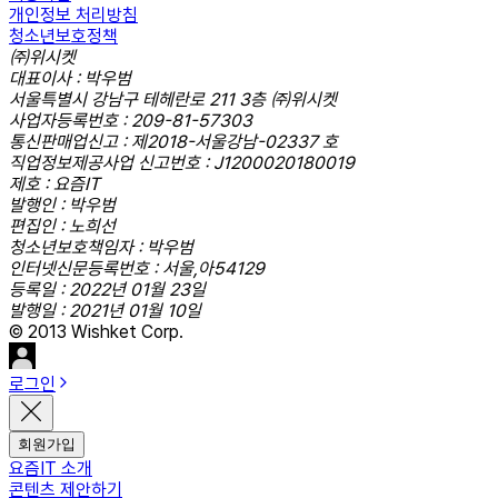
개인정보 처리방침
청소년보호정책
㈜위시켓
대표이사 : 박우범
서울특별시 강남구 테헤란로 211 3층 ㈜위시켓
사업자등록번호 : 209-81-57303
통신판매업신고 : 제2018-서울강남-02337 호
직업정보제공사업 신고번호 : J1200020180019
제호 : 요즘IT
발행인 : 박우범
편집인 : 노희선
청소년보호책임자 : 박우범
인터넷신문등록번호 : 서울,아54129
등록일 : 2022년 01월 23일
발행일 : 2021년 01월 10일
© 2013 Wishket Corp.
로그인
회원가입
요즘IT 소개
콘텐츠 제안하기