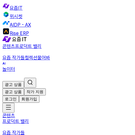
요즘IT
위시켓
AIDP - AX
Rise ERP
콘텐츠
프로덕트 밸리
요즘 작가들
컬렉션
물어봐
놀이터
광고 상품
광고 상품
작가 지원
로그인
회원가입
콘텐츠
프로덕트 밸리
요즘 작가들