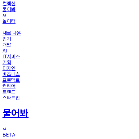
컬렉션
물어봐
놀이터
새로 나온
인기
개발
AI
IT서비스
기획
디자인
비즈니스
프로덕트
커리어
트렌드
스타트업
물어봐
BETA