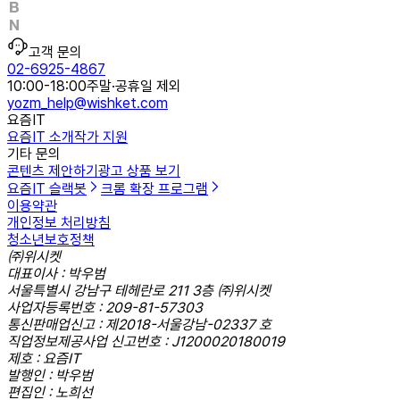
고객 문의
02-6925-4867
10:00-18:00
주말·공휴일 제외
yozm_help@wishket.com
요즘IT
요즘IT 소개
작가 지원
기타 문의
콘텐츠 제안하기
광고 상품 보기
요즘IT 슬랙봇
크롬 확장 프로그램
이용약관
개인정보 처리방침
청소년보호정책
㈜위시켓
대표이사 : 박우범
서울특별시 강남구 테헤란로 211 3층 ㈜위시켓
사업자등록번호 : 209-81-57303
통신판매업신고 : 제2018-서울강남-02337 호
직업정보제공사업 신고번호 : J1200020180019
제호 : 요즘IT
발행인 : 박우범
편집인 : 노희선