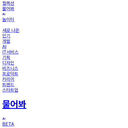
컬렉션
물어봐
놀이터
새로 나온
인기
개발
AI
IT서비스
기획
디자인
비즈니스
프로덕트
커리어
트렌드
스타트업
물어봐
BETA