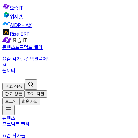
요즘IT
위시켓
AIDP - AX
Rise ERP
콘텐츠
프로덕트 밸리
요즘 작가들
컬렉션
물어봐
놀이터
광고 상품
광고 상품
작가 지원
로그인
회원가입
콘텐츠
프로덕트 밸리
요즘 작가들