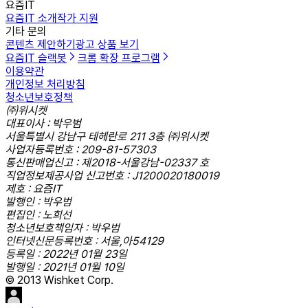
요즘IT
요즘IT 소개
작가 지원
기타 문의
콘텐츠 제안하기
광고 상품 보기
요즘IT 슬랙봇
크롬 확장 프로그램
이용약관
개인정보 처리방침
청소년보호정책
㈜위시켓
대표이사 : 박우범
서울특별시 강남구 테헤란로 211 3층 ㈜위시켓
사업자등록번호 : 209-81-57303
통신판매업신고 : 제2018-서울강남-02337 호
직업정보제공사업 신고번호 : J1200020180019
제호 : 요즘IT
발행인 : 박우범
편집인 : 노희선
청소년보호책임자 : 박우범
인터넷신문등록번호 : 서울,아54129
등록일 : 2022년 01월 23일
발행일 : 2021년 01월 10일
© 2013 Wishket Corp.