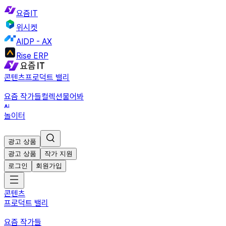
요즘IT
위시켓
AIDP - AX
Rise ERP
콘텐츠
프로덕트 밸리
요즘 작가들
컬렉션
물어봐
놀이터
광고 상품
광고 상품
작가 지원
로그인
회원가입
콘텐츠
프로덕트 밸리
요즘 작가들