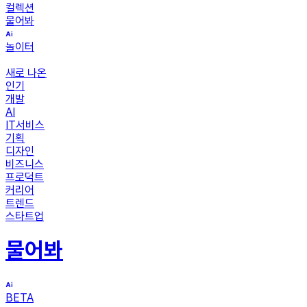
컬렉션
물어봐
놀이터
새로 나온
인기
개발
AI
IT서비스
기획
디자인
비즈니스
프로덕트
커리어
트렌드
스타트업
물어봐
BETA